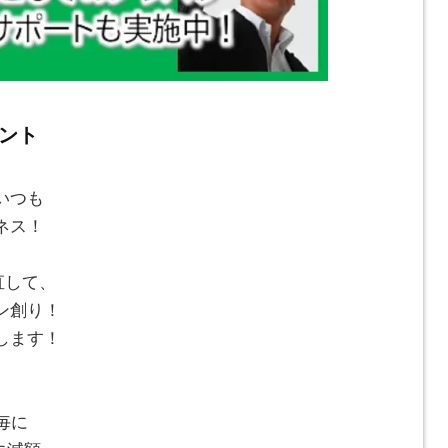
ント
いつも
ネス！
直して、
ン創り！
します！
毎に