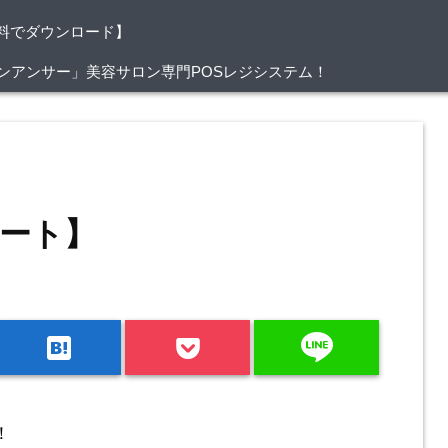
料でダウンロード】
/サロンアンサー」美容サロン専門POSレジシステム！
ート】
line
hatenabookmark
！