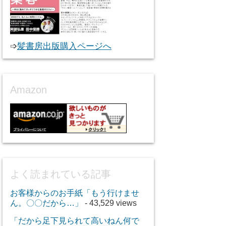
➩
髪書房出版購入ページへ
Amazon
よく読まれている記事
お客様からのお手紙「もう行けませ
ん。〇〇だから…」
- 43,529 views
「だから足下見られて高いねん何で