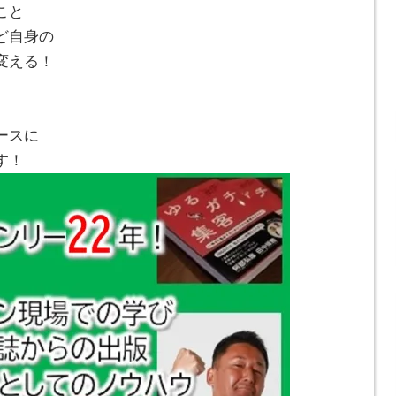
こと
ど自身の
変える！
ースに
す！