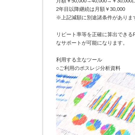
月額￥50,000→40,000→￥30,00
2年目以降継続は月額￥30,000
※上記減額に別途諸条件がありま
。
リピート率等を正確に算出できる
なサポートが可能になります。
。
利用する主なツール
○ご利用のポスレジ分析資料