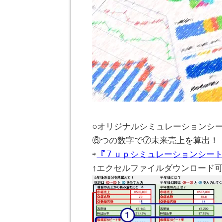
。
○オリジナルシミュレーションシ
⑥つの数字で⑦未来売上を算出！
⇨
『７ｕｐシミュレーションシー
↑エクセルファイルダウンロード