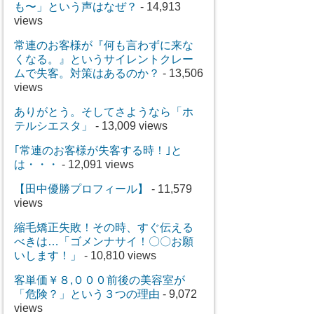
も〜」という声はなぜ？
- 14,913
views
常連のお客様が『何も言わずに来な
くなる。』というサイレントクレー
ムで失客。対策はあるのか？
- 13,506
views
ありがとう。そしてさようなら「ホ
テルシエスタ」
- 13,009 views
｢常連のお客様が失客する時！｣と
は・・・
- 12,091 views
【田中優勝プロフィール】
- 11,579
views
縮毛矯正失敗！その時、すぐ伝える
べきは…「ゴメンナサイ！〇〇お願
いします！」
- 10,810 views
客単価￥８,０００前後の美容室が
「危険？」という３つの理由
- 9,072
views