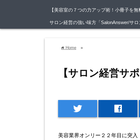
【美容室の７つの力アップ術！小冊子を無
サロン経営の強い味方「SalonAnswer
Home
»
home
【サロン経営サポ
twitter
facebook
美容業界オンリー２２年目に突入