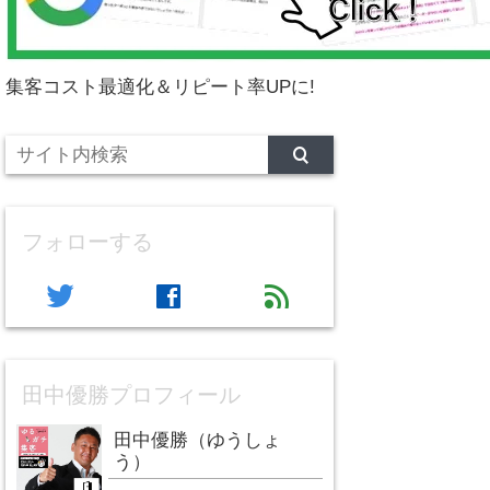
集客コスト最適化＆リピート率UPに!
フォローする
twitter
facebook
feed
田中優勝プロフィール
田中優勝（ゆうしょ
う）