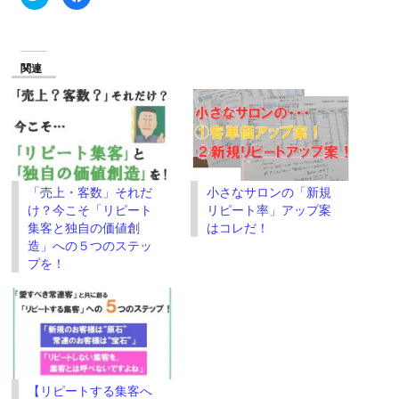
リ
で
ッ
共
ク
有
し
す
て
る
Twitter
に
で
は
関連
共
ク
有
リ
(新
ッ
し
ク
い
し
ウ
て
ィ
く
ン
だ
ド
さ
ウ
い
で
(新
「売上・客数」それだ
小さなサロンの「新規
開
し
き
い
け？今こそ「リピート
リピート率」アップ案
ま
ウ
す)
ィ
集客と独自の価値創
はコレだ！
ン
造」への５つのステッ
ド
ウ
プを！
で
開
き
ま
す)
【リピートする集客へ