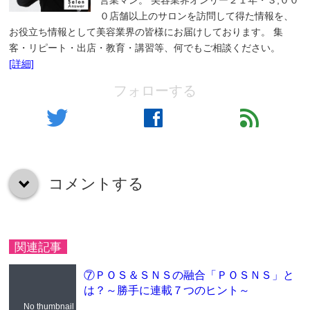
営業マン。 美容業界オンリー２１年・３,００
０店舗以上のサロンを訪問して得た情報を、
お役立ち情報として美容業界の皆様にお届けしております。 集
客・リピート・出店・教育・講習等、何でもご相談ください。
[詳細]
フォローする
twitter
facebook
feed
コメントする
down
関連記事
⑦ＰＯＳ＆ＳＮＳの融合「ＰＯＳＮＳ」と
は？～勝手に連載７つのヒント～
No thumbnail