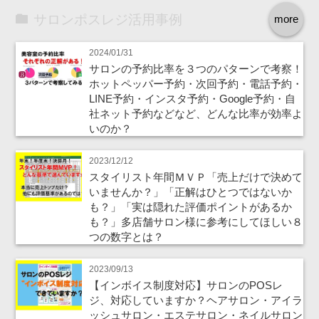
サロンポスレジ活用事例
more
2024/01/31
サロンの予約比率を３つのパターンで考察！
ホットペッパー予約・次回予約・電話予約・
LINE予約・インスタ予約・Google予約・自
社ネット予約などなど、どんな比率が効率よ
いのか？
2023/12/12
スタイリスト年間ＭＶＰ「売上だけで決めて
いませんか？」「正解はひとつではないか
も？」「実は隠れた評価ポイントがあるか
も？」多店舗サロン様に参考にしてほしい８
つの数字とは？
2023/09/13
【インボイス制度対応】サロンのPOSレ
ジ、対応していますか？ヘアサロン・アイラ
ッシュサロン・エステサロン・ネイルサロン