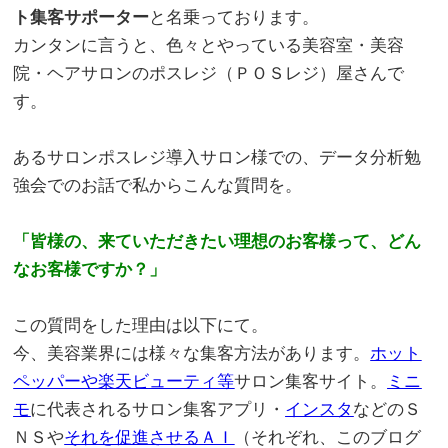
ト集客サポーター
と名乗っております。
カンタンに言うと、色々とやっている美容室・美容
院・ヘアサロンのポスレジ（ＰＯＳレジ）屋さんで
す。
。
あるサロンポスレジ導入サロン様での、データ分析勉
強会でのお話で私からこんな質問を。
。
「皆様の、来ていただきたい理想のお客様って、どん
なお客様ですか？」
。
この質問をした理由は以下にて。
今、美容業界には様々な集客方法があります。
ホット
ペッパーや楽天ビューティ等
サロン集客サイト。
ミニ
モ
に代表されるサロン集客アプリ・
インスタ
などのＳ
ＮＳや
それを促進させるＡＩ
（それぞれ、このブログ