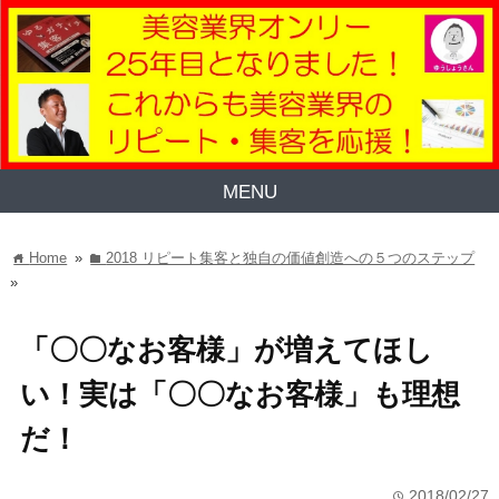
MENU
Home
»
2018 リピート集客と独自の価値創造への５つのステップ
home
folder
»
「〇〇なお客様」が増えてほし
い！実は「〇〇なお客様」も理想
だ！
2018/02/27
time