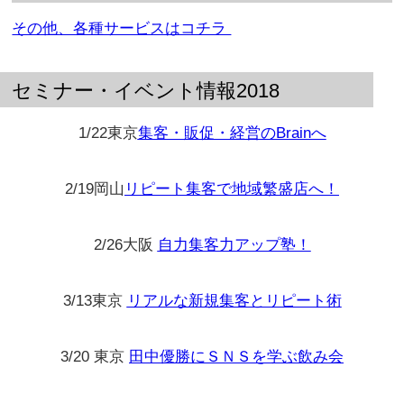
その他、各種サービスはコチラ
セミナー・イベント情報2018
1/22東京
集客・販促・経営のBrainへ
2/19岡山
リピート集客で地域繁盛店へ！
2/26大阪
自力集客力アップ塾！
3/13東京
リアルな新規集客とリピート術
3/20 東京
田中優勝にＳＮＳを学ぶ飲み会