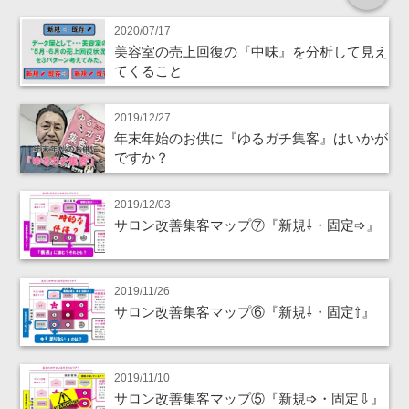
2020/07/17
美容室の売上回復の『中味』を分析して見え
てくること
2019/12/27
年末年始のお供に『ゆるガチ集客』はいかが
ですか？
2019/12/03
サロン改善集客マップ⑦『新規⇩・固定➩』
2019/11/26
サロン改善集客マップ⑥『新規⇩・固定⇧』
2019/11/10
サロン改善集客マップ⑤『新規➩・固定⇩』