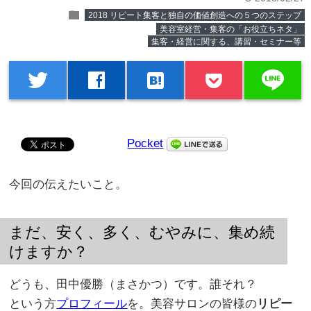
folder
2018 リピート集客と独自の価値創造への５つのステップ
美容室経営・集客の「お役立ちネタ」
集客・経営に関する、講習・セミナー等
line
twitter
facebook
hatenabookmark
Pocket
今回の伝えたいこと。
まだ、安く、多く、むやみに、集め続
けますか？
どうも、田中優勝（まさかつ）です。誰それ？
という方
プロフィール
を。美容サロンの皆様の
リピー