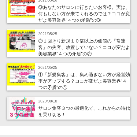
2021/05/26
③あなたのサロンに行きたいお客様。実は、
何もしない方が来てくれるのでは？ココが変
だよ美容業界“４つの矛盾”の③
2021/05/25
②１回きり新規１０倍以上の価値の『常連
客』の失客、放置していない？ココが変だよ
美容業界“４つの矛盾”の②
2021/05/25
①「新規集客」は、集め過ぎない方が経営効
率がアップする？ココが変だよ美容業界“４
つの矛盾”の①
2020/08/18
サロン集客３つの最適化で、これからの時代
を乗り切る！