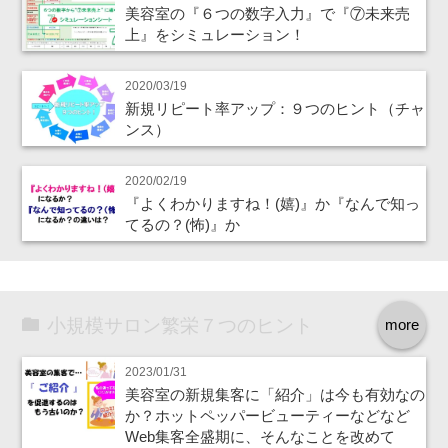
美容室の『６つの数字入力』で『⑦未来売
上』をシミュレーション！
2020/03/19
新規リピート率アップ：９つのヒント（チャ
ンス）
2020/02/19
『よくわかりますね！(嬉)』か『なんで知っ
てるの？(怖)』か
小規模サロン繁栄７つのヒント
more
2023/01/31
美容室の新規集客に「紹介」は今も有効なの
か？ホットペッパービューティーなどなど
Web集客全盛期に、そんなことを改めて