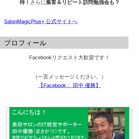
待！
さらに
集客＆リピート訪問勉強会も？
SalonMagicPlus+ 公式サイトへ
プロフィール
Facebookリクエスト大歓迎です！
（一言メッセージください。）
【Facebook： 田中 優勝】