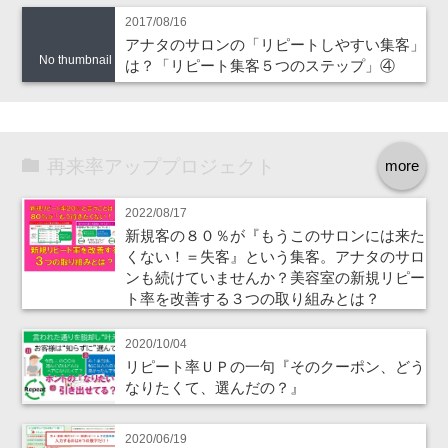
2017/08/16
アナタのサロンの「リピートしやすい集客」
No thumbnail
は？「リピート集客５つのステップ」④
再来率アッププロジェクト
more
2022/08/17
新規客の８０％が『もうこのサロンには来た
くない！＝失客』という集客。アナタのサロ
ンも続けていませんか？美容室の新規リピー
ト率を改善する３つの取り組みとは？
2020/10/04
リピート率ＵＰの一句『そのクーポン、どう
なりたくて、選んだの？』
2020/06/19