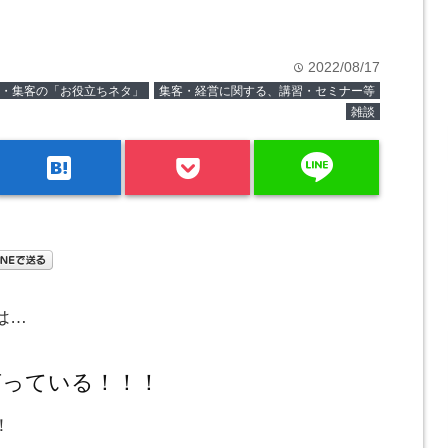
2022/08/17
time
・集客の「お役立ちネタ」
集客・経営に関する、講習・セミナー等
雑談
line
hatenabookmark
は…
言っている！！！
！