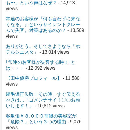
も〜」という声はなぜ？
- 14,913
views
常連のお客様が『何も言わずに来な
くなる。』というサイレントクレー
ムで失客。対策はあるのか？
- 13,509
views
ありがとう。そしてさようなら「ホ
テルシエスタ」
- 13,014 views
｢常連のお客様が失客する時！｣と
は・・・
- 12,092 views
【田中優勝プロフィール】
- 11,580
views
縮毛矯正失敗！その時、すぐ伝える
べきは…「ゴメンナサイ！〇〇お願
いします！」
- 10,812 views
客単価￥８,０００前後の美容室が
「危険？」という３つの理由
- 9,076
views