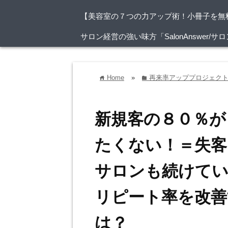
【美容室の７つの力アップ術！小冊子を無
サロン経営の強い味方「SalonAnswer
Home
»
再来率アッププロジェク
home
folder
新規客の８０％が
たくない！＝失客
サロンも続けてい
リピート率を改善
は？