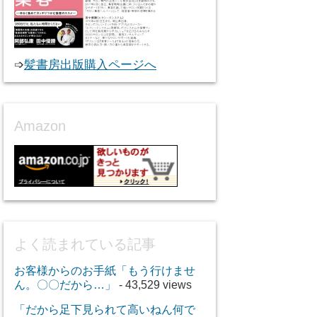
➩
髪書房出版購入ページへ
Amazon
よく読まれている記事
お客様からのお手紙「もう行けませ
ん。〇〇だから…」
- 43,529 views
「だから足下見られて高いねん何で