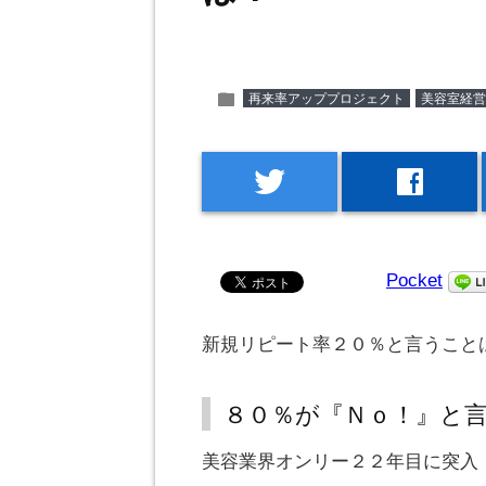
folder
再来率アッププロジェクト
美容室経営
twitter
facebook
Pocket
新規リピート率２０％と言うこと
８０％が『Ｎｏ！』と
美容業界オンリー２２年目に突入