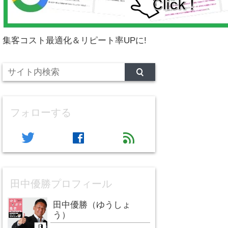
集客コスト最適化＆リピート率UPに!
フォローする
twitter
facebook
feed
田中優勝プロフィール
田中優勝（ゆうしょ
う）