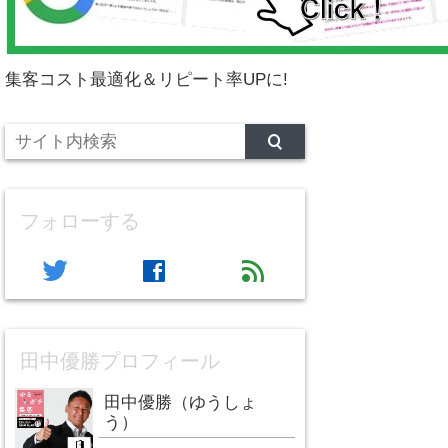
集客コスト最適化＆リピート率UPに!
フォローする
twitter
facebook
feed
田中優勝プロフィール
田中優勝（ゆうしょ
う）