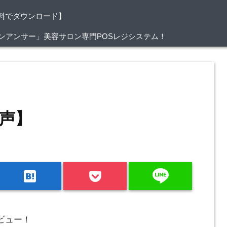
料でダウンロード】
/サロンアンサー」美容サロン専門POSレジシステム！
声】
line
hatenabookmark
ビュー！