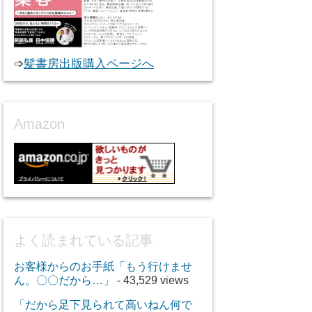
➩
髪書房出版購入ページへ
Amazon
よく読まれている記事
お客様からのお手紙「もう行けませ
ん。〇〇だから…」
- 43,529 views
「だから足下見られて高いねん何で