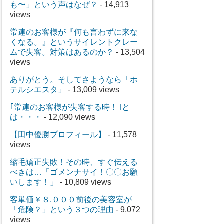
も〜」という声はなぜ？
- 14,913
views
常連のお客様が『何も言わずに来な
くなる。』というサイレントクレー
ムで失客。対策はあるのか？
- 13,504
views
ありがとう。そしてさようなら「ホ
テルシエスタ」
- 13,009 views
｢常連のお客様が失客する時！｣と
は・・・
- 12,090 views
【田中優勝プロフィール】
- 11,578
views
縮毛矯正失敗！その時、すぐ伝える
べきは…「ゴメンナサイ！〇〇お願
いします！」
- 10,809 views
客単価￥８,０００前後の美容室が
「危険？」という３つの理由
- 9,072
views