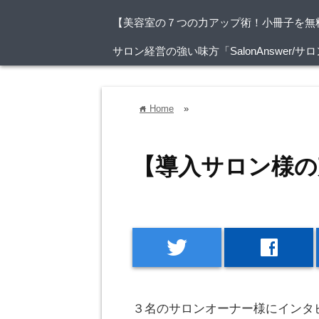
【美容室の７つの力アップ術！小冊子を無
サロン経営の強い味方「SalonAnswer
Home
»
home
【導入サロン様の
twitter
facebook
３名のサロンオーナー様にインタ