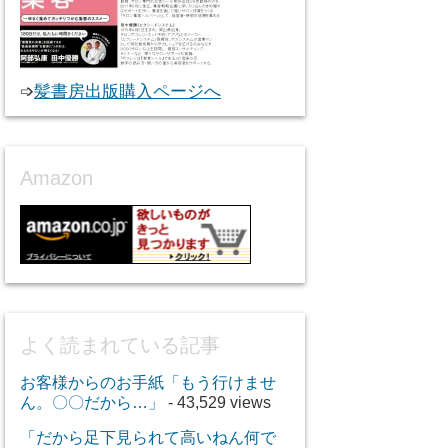
➩
髪書房出版購入ページへ
Amazon
よく読まれている記事
お客様からのお手紙「もう行けませ
ん。〇〇だから…」
- 43,529 views
「だから足下見られて高いねん何で