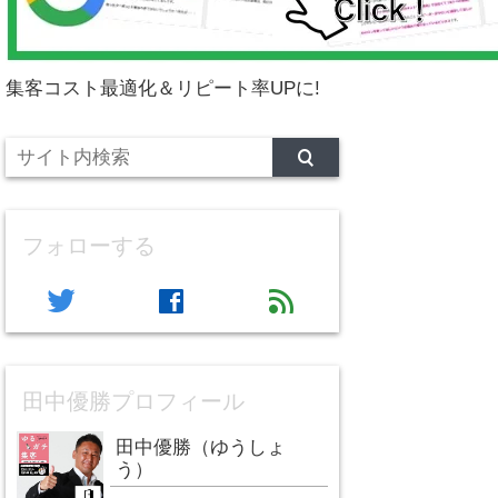
集客コスト最適化＆リピート率UPに!
フォローする
twitter
facebook
feed
田中優勝プロフィール
田中優勝（ゆうしょ
う）