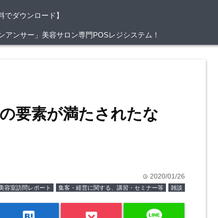
料でダウンロード】
/サロンアンサー」美容サロン専門POSレジシステム！
の要素が満たされたな
2020/01/26
time
美容室訪問レポート
集客・経営に関する、講習・セミナー等
雑談
line
hatenabookmark