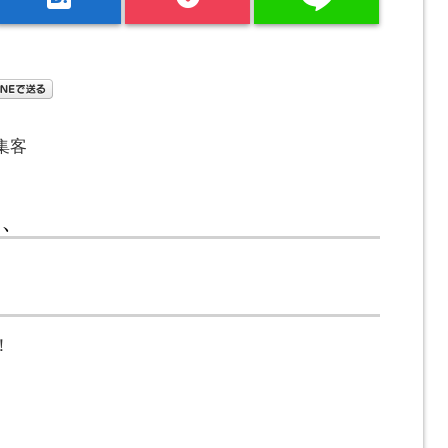
集客
ら、
！