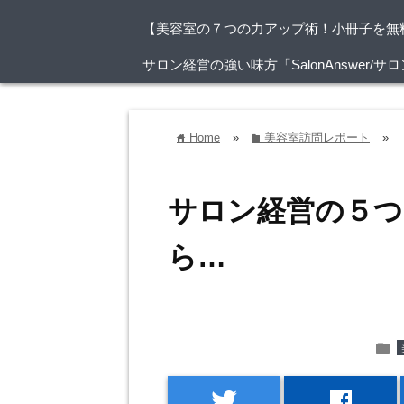
【美容室の７つの力アップ術！小冊子を無
サロン経営の強い味方「SalonAnswer
Home
»
美容室訪問レポート
»
home
folder
サロン経営の５つ
ら…
folder
twitter
facebook