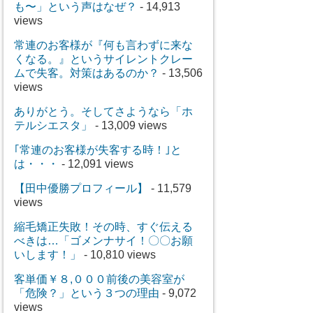
も〜」という声はなぜ？
- 14,913
views
常連のお客様が『何も言わずに来な
くなる。』というサイレントクレー
ムで失客。対策はあるのか？
- 13,506
views
ありがとう。そしてさようなら「ホ
テルシエスタ」
- 13,009 views
｢常連のお客様が失客する時！｣と
は・・・
- 12,091 views
【田中優勝プロフィール】
- 11,579
views
縮毛矯正失敗！その時、すぐ伝える
べきは…「ゴメンナサイ！〇〇お願
いします！」
- 10,810 views
客単価￥８,０００前後の美容室が
「危険？」という３つの理由
- 9,072
views