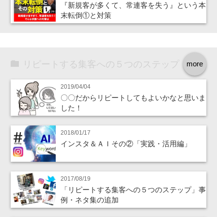
『新規客が多くて、常連客を失う』という本
末転倒①と対策
リピートする集客への５つのステップ
more
2019/04/04
〇〇だからリピートしてもよいかなと思いま
した！
2018/01/17
インスタ＆ＡＩその②「実践・活用編」
2017/08/19
「リピートする集客への５つのステップ」事
例・ネタ集の追加