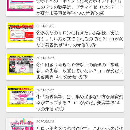
④ホトペの「ポイント付与とポイント利用」
この２つの数字は、プラマイゼロなの？ココ
が変だよ美容業界“４つの矛盾”の④
2021/05/26
③あなたのサロンに行きたいお客様。実は、
何もしない方が来てくれるのでは？ココが変
だよ美容業界“４つの矛盾”の③
2021/05/25
②１回きり新規１０倍以上の価値の『常連
客』の失客、放置していない？ココが変だよ
美容業界“４つの矛盾”の②
2021/05/25
①「新規集客」は、集め過ぎない方が経営効
率がアップする？ココが変だよ美容業界“４
つの矛盾”の①
2020/08/18
サロン集客３つの最適化で、これからの時代