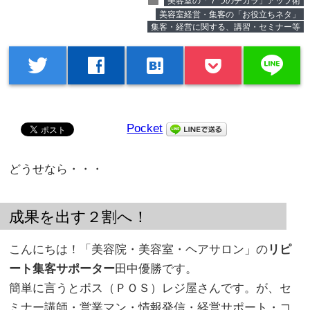
folder
美容室の「７つのチカラ」アップ術
美容室経営・集客の「お役立ちネタ」
集客・経営に関する、講習・セミナー等
line
twitter
facebook
hatenabookmark
Pocket
どうせなら・・・
成果を出す２割へ！
こんにちは！「美容院・美容室・ヘアサロン」の
リピ
ート集客サポーター
田中優勝です。
簡単に言うとポス（ＰＯＳ）レジ屋さんです。が、セ
ミナー講師・営業マン・情報発信・経営サポート・コ