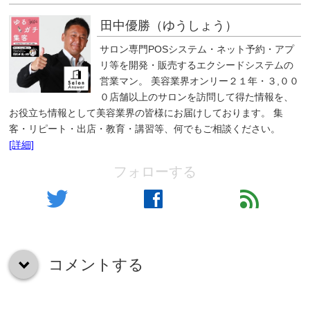
田中優勝（ゆうしょう）
サロン専門POSシステム・ネット予約・アプ
リ等を開発・販売するエクシードシステムの
営業マン。 美容業界オンリー２１年・３,００
０店舗以上のサロンを訪問して得た情報を、
お役立ち情報として美容業界の皆様にお届けしております。 集
客・リピート・出店・教育・講習等、何でもご相談ください。
[詳細]
フォローする
twitter
facebook
feed
コメントする
down