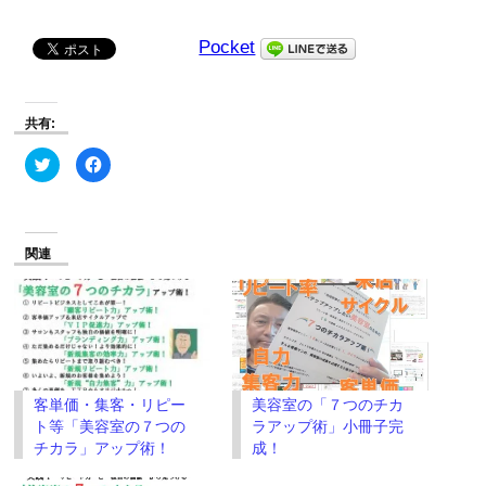
Pocket
共有:
ク
Facebook
リ
で
ッ
共
ク
有
し
す
て
る
Twitter
に
で
は
関連
共
ク
有
リ
(新
ッ
し
ク
い
し
ウ
て
ィ
く
ン
だ
ド
さ
ウ
い
で
(新
客単価・集客・リピー
美容室の「７つのチカ
開
し
き
い
ト等「美容室の７つの
ラアップ術」小冊子完
ま
ウ
す)
ィ
チカラ」アップ術！
成！
ン
ド