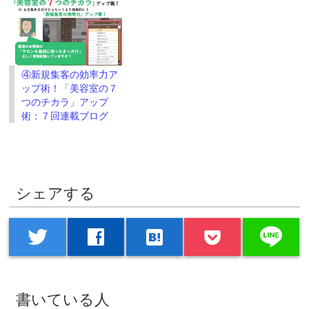
ウ
で
開
き
ま
す)
④新規集客の効率力ア
ップ術！「美容室の７
つのチカラ」アップ
術：７回連載ブログ
シェアする
line
twitter
facebook
hatenabookmark
書いている人