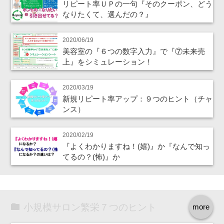
リピート率ＵＰの一句『そのクーポン、どう
なりたくて、選んだの？』
2020/06/19
美容室の『６つの数字入力』で『⑦未来売
上』をシミュレーション！
2020/03/19
新規リピート率アップ：９つのヒント（チャ
ンス）
2020/02/19
『よくわかりますね！(嬉)』か『なんで知っ
てるの？(怖)』か
小規模サロン繁栄７つのヒント
more