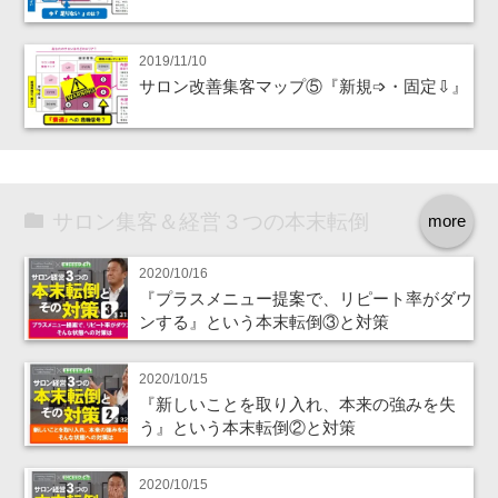
2019/11/10
サロン改善集客マップ⑤『新規➩・固定⇩』
サロン集客＆経営３つの本末転倒
more
2020/10/16
『プラスメニュー提案で、リピート率がダウ
ンする』という本末転倒③と対策
2020/10/15
『新しいことを取り入れ、本来の強みを失
う』という本末転倒②と対策
2020/10/15