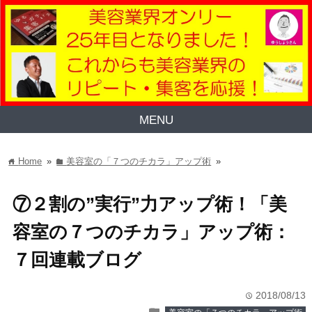
MENU
Home
»
美容室の「７つのチカラ」アップ術
»
home
folder
⑦２割の”実行”力アップ術！「美
容室の７つのチカラ」アップ術：
７回連載ブログ
2018/08/13
time