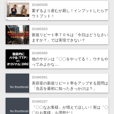
2018/03/30
案ずるより産むが易し！インプットしたらア
ウトプット！
2018/03/23
新規リピート率７０％は「今日はどうなさい
ますか？」では実現できない？
2018/03/05
他のサロンは「〇〇をやってる！」ウチもや
ってみよかな…
2018/03/01
美容室の新規リピート率をアップする質問は
No thumbnail
「当店を最初に知ったきっかけは？」
2018/02/27
「〇〇なお客様」が増えてほしい！実は「〇
No thumbnail
〇なお客様」も理想だ！