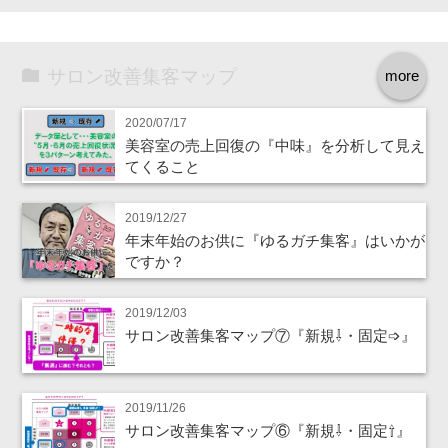
サロン改善集客マップ
more
2020/07/17
美容室の売上回復の『中味』を分析して見え
てくること
2019/12/27
年末年始のお供に『ゆるガチ集客』はいかが
ですか？
2019/12/03
サロン改善集客マップ⑦『新規⇩・固定➩』
2019/11/26
サロン改善集客マップ⑥『新規⇩・固定⇧』