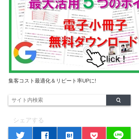
集客コスト最適化＆リピート率UPに!
シェアする
line
twitter
facebook
hatenabookmark