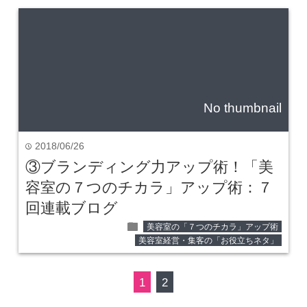
No thumbnail
2018/06/26
time
③ブランディング力アップ術！「美
容室の７つのチカラ」アップ術：７
回連載ブログ
folder
美容室の「７つのチカラ」アップ術
美容室経営・集客の「お役立ちネタ」
1
2