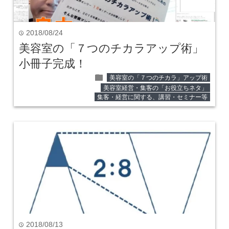
2018/08/24
time
美容室の「７つのチカラアップ術」
小冊子完成！
folder
美容室の「７つのチカラ」アップ術
美容室経営・集客の「お役立ちネタ」
集客・経営に関する、講習・セミナー等
2018/08/13
time