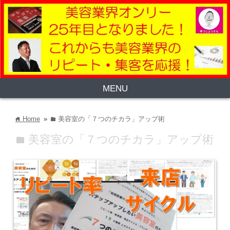
MENU
Home
»
美容室の「７つのチカラ」アップ術
home
folder
美容室の「７つのチカラ」アップ術
folder