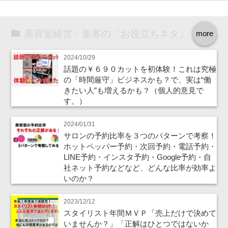
美容室経営・集客の「お役立ちネタ」
more
2024/10/29
話題の￥６９０カットを初体験！これは究極
の「時間厳守」ビジネスかも？で、実は“働
きたい人”も増えるかも？（個人的意見で
す。）
2024/01/31
サロンの予約比率を３つのパターンで考察！
ホットペッパー予約・次回予約・電話予約・
LINE予約・インスタ予約・Google予約・自
社ネット予約などなど、どんな比率が効率よ
いのか？
2023/12/12
スタイリスト年間ＭＶＰ「売上だけで決めて
いませんか？」「正解はひとつではないか