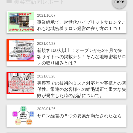
美容室訪問レポート
more
2021/10/07
事業継承で、次世代ハイブリッドサロン？こ
れも地域密着サロン経営の在り方の１つ！
2021/04/28
新規客100人以上！オープンから2ヶ月で集
客サイトへの掲載ナシ！そんな地域密着サロ
ンの取り組みとは？
2021/03/28
美容室での技術的ミスと対応とお客様との関
係性。常連のお客様への縮毛矯正で重大な失
敗が発生した時のお話について。
2020/01/26
サロン経営の５つの要素が満たされたなら…