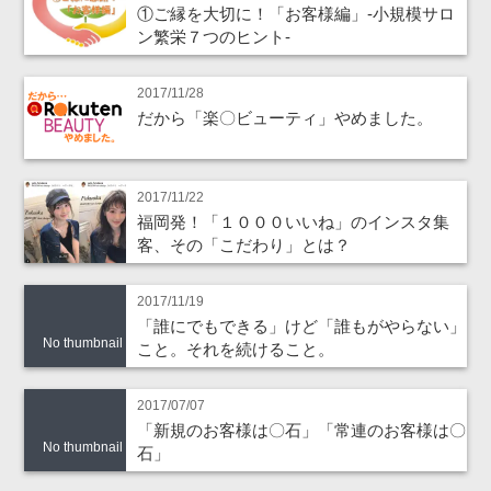
①ご縁を大切に！「お客様編」‐小規模サロ
ン繁栄７つのヒント‐
2017/11/28
だから「楽〇ビューティ」やめました。
2017/11/22
福岡発！「１０００いいね」のインスタ集
客、その「こだわり」とは？
2017/11/19
「誰にでもできる」けど「誰もがやらない」
No thumbnail
こと。それを続けること。
2017/07/07
「新規のお客様は〇石」「常連のお客様は〇
No thumbnail
石」