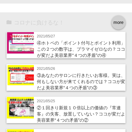
コロナに負けるな！
more
2021/05/27
④ホトペの「ポイント付与とポイント利用」
この２つの数字は、プラマイゼロなの？ココ
が変だよ美容業界“４つの矛盾”の④
2021/05/26
③あなたのサロンに行きたいお客様。実は、
何もしない方が来てくれるのでは？ココが変
だよ美容業界“４つの矛盾”の③
2021/05/25
②１回きり新規１０倍以上の価値の『常連
客』の失客、放置していない？ココが変だよ
美容業界“４つの矛盾”の②