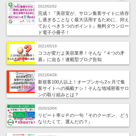
2022/02/02
完成！『美容室が、サロン集客サイトに依存
し過ぎることなく最大活用するために、抑え
ておくべき５つのポイント』無料ダウンロー
ド電子小冊子！
2021/05/19
ココが変だよ美容業界！そんな『４つの矛
盾』に迫る！連載型ブログ告知
2021/04/28
新規客100人以上！オープンから2ヶ月で集
客サイトへの掲載ナシ！そんな地域密着サロ
ンの取り組みとは？
2020/10/04
リピート率ＵＰの一句『そのクーポン、どう
なりたくて、選んだの？』