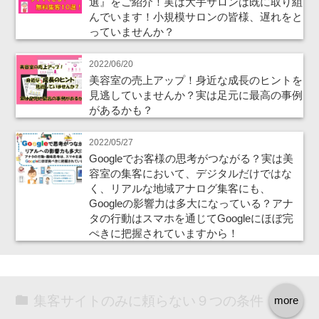
選』をご紹介！実は大手サロンは既に取り組
んでいます！小規模サロンの皆様、遅れをと
っていませんか？
2022/06/20
美容室の売上アップ！身近な成長のヒントを
見逃していませんか？実は足元に最高の事例
があるかも？
2022/05/27
Googleでお客様の思考がつながる？実は美
容室の集客において、デジタルだけではな
く、リアルな地域アナログ集客にも、
Googleの影響力は多大になっている？アナ
タの行動はスマホを通じてGoogleにほぼ完
ぺきに把握されていますから！
集客サイトのみに頼らない９つの条件
more