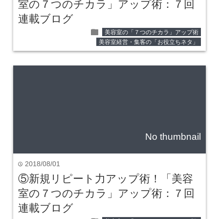
室の７つのチカラ」アップ術：７回
連載ブログ
folder
美容室の「７つのチカラ」アップ術
美容室経営・集客の「お役立ちネタ」
No thumbnail
2018/08/01
time
⑤新規リピート力アップ術！「美容
室の７つのチカラ」アップ術：７回
連載ブログ