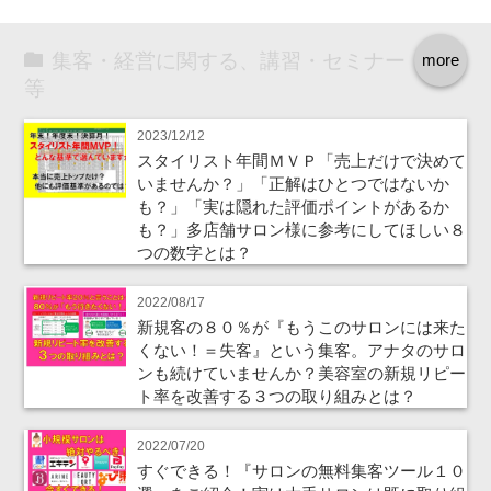
集客・経営に関する、講習・セミナー
more
等
2023/12/12
スタイリスト年間ＭＶＰ「売上だけで決めて
いませんか？」「正解はひとつではないか
も？」「実は隠れた評価ポイントがあるか
も？」多店舗サロン様に参考にしてほしい８
つの数字とは？
2022/08/17
新規客の８０％が『もうこのサロンには来た
くない！＝失客』という集客。アナタのサロ
ンも続けていませんか？美容室の新規リピー
ト率を改善する３つの取り組みとは？
2022/07/20
すぐできる！『サロンの無料集客ツール１０