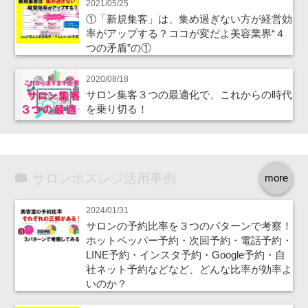
2021/05/25
①「新規集客」は、集め過ぎない方が経営効
率がアップする？ココが変だよ美容業界“４
つの矛盾”の①
2020/08/18
サロン集客３つの最適化で、これからの時代
を乗り切る！
サロンポスレジ活用事例
more
2024/01/31
サロンの予約比率を３つのパターンで考察！
ホットペッパー予約・次回予約・電話予約・
LINE予約・インスタ予約・Google予約・自
社ネット予約などなど、どんな比率が効率よ
いのか？