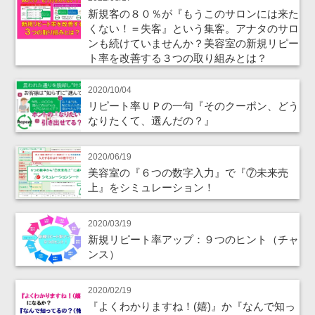
新規客の８０％が『もうこのサロンには来た
くない！＝失客』という集客。アナタのサロ
ンも続けていませんか？美容室の新規リピー
ト率を改善する３つの取り組みとは？
2020/10/04
リピート率ＵＰの一句『そのクーポン、どう
なりたくて、選んだの？』
2020/06/19
美容室の『６つの数字入力』で『⑦未来売
上』をシミュレーション！
2020/03/19
新規リピート率アップ：９つのヒント（チャ
ンス）
2020/02/19
『よくわかりますね！(嬉)』か『なんで知っ