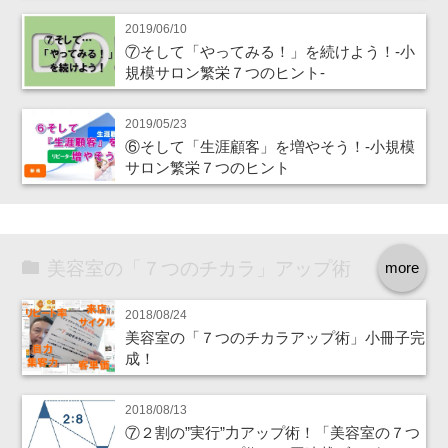
2019/06/10
⑦そして「やってみる！」を続けよう！‐小
規模サロン繁栄７つのヒント‐
2019/05/23
⑥そして「生涯顧客」を増やそう！‐小規模
サロン繁栄７つのヒント
美容室の「７つのチカラ」アップ術
more
2018/08/24
美容室の「７つのチカラアップ術」小冊子完
成！
2018/08/13
⑦２割の”実行”力アップ術！「美容室の７つ