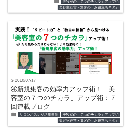
folder
美容室の「７つのチカラ」アップ術
美容室経営・集客の「お役立ちネタ」
2018/07/17
time
④新規集客の効率力アップ術！「美
容室の７つのチカラ」アップ術：７
回連載ブログ
folder
サロンポスレジ活用事例
美容室の「７つのチカラ」アップ術
美容室経営・集客の「お役立ちネタ」