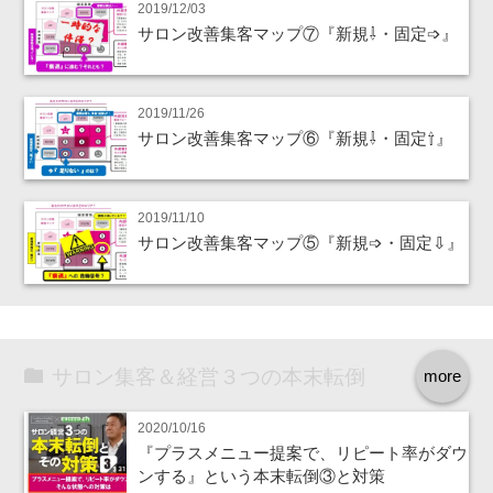
2019/12/03
サロン改善集客マップ⑦『新規⇩・固定➩』
2019/11/26
サロン改善集客マップ⑥『新規⇩・固定⇧』
2019/11/10
サロン改善集客マップ⑤『新規➩・固定⇩』
サロン集客＆経営３つの本末転倒
more
2020/10/16
『プラスメニュー提案で、リピート率がダウ
ンする』という本末転倒③と対策