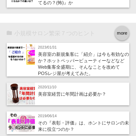
てるの？(怖)』か
小規模サロン繁栄７つのヒント
more
2023/01/31
美容室の新規集客に「紹介」は今も有効なの
か？ホットペッパービューティーなどなど
Web集客全盛期に、そんなことを改めて
POSレジ屋が考えてみた。
2020/11/10
美容室経営に年間計画は必要か？
2019/06/14
その『表彰・評価』は、ホントにサロンの未
来に役立つのか？