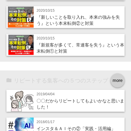
2020/10/15
『新しいことを取り入れ、本来の強みを失
う』という本末転倒②と対策
2020/10/15
『新規客が多くて、常連客を失う』という本
末転倒①と対策
リピートする集客への５つのステップ
more
2019/04/04
〇〇だからリピートしてもよいかなと思いま
した！
2018/01/17
インスタ＆ＡＩその②「実践・活用編」