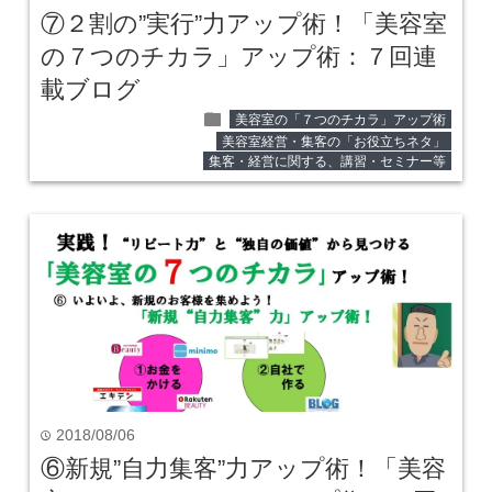
⑦２割の”実行”力アップ術！「美容室
の７つのチカラ」アップ術：７回連
載ブログ
folder
美容室の「７つのチカラ」アップ術
美容室経営・集客の「お役立ちネタ」
集客・経営に関する、講習・セミナー等
2018/08/06
time
⑥新規”自力集客”力アップ術！「美容