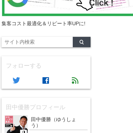
集客コスト最適化＆リピート率UPに!
フォローする
twitter
facebook
feed
田中優勝プロフィール
田中優勝（ゆうしょ
う）