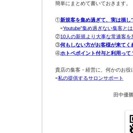
簡単にまとめて書いておきます。
。
①
新規客を集め過ぎて、実は損し
⇨
Youtube”集め過ぎない集客とは
②
10人の新規より大事な常連客を
③
何もしない方がお客様が来てく
④
ホトペポイント付与と利用って
。
貴店の集客・経営に、何かのお役
⇨
私の提供するサロンサポート
。
田中優勝