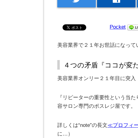
Pocket
美容業界で２１年お世話になって
４つの矛盾『ココが変
美容業界オンリー２１年目に突入
『リピーターの重要性という当た
容サロン専門のポスレジ屋です。
詳しくは“note”の長文
≪プロフィ
に…）