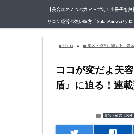
【美容室の７つの力アップ術！小冊子を無
サロン経営の強い味方「SalonAnswer
Home
»
集客・経営に関する、講
home
folder
ココが変だよ美容
盾』に迫る！連載
folder
集客・経営に関す
twitter
facebook