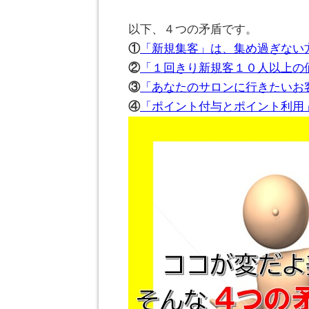
。
以下、４つの矛盾です。
①
「新規集客」は、集め過ぎない
②
「１回きり新規客１０人以上の
③
「あなたのサロンに行きたいお
④
「ポイント付与とポイント利用