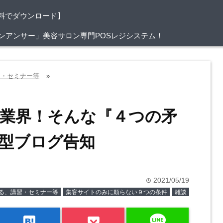
料でダウンロード】
/サロンアンサー」美容サロン専門POSレジシステム！
習・セミナー等
»
業界！そんな『４つの矛
型ブログ告知
2021/05/19
time
る、講習・セミナー等
集客サイトのみに頼らない９つの条件
雑談
line
hatenabookmark