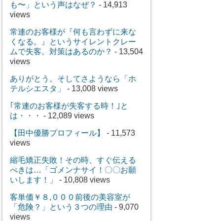
も〜」という声はなぜ？
- 14,913
views
常連のお客様が『何も言わずに来な
くなる。』というサイレントクレー
ムで失客。対策はあるのか？
- 13,504
views
ありがとう。そしてさようなら「ホ
テルシエスタ」
- 13,008 views
｢常連のお客様が失客する時！｣と
は・・・
- 12,089 views
【田中優勝プロフィール】
- 11,573
views
縮毛矯正失敗！その時、すぐ伝える
べきは…「ゴメンナサイ！〇〇お願
いします！」
- 10,808 views
客単価￥８,０００前後の美容室が
「危険？」という３つの理由
- 9,070
views