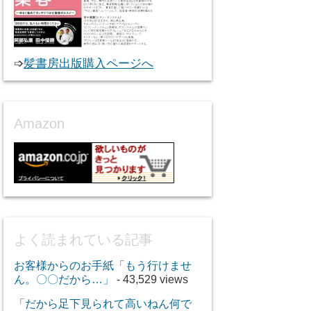
➩
髪書房出版購入ページへ
Amazon
よく読まれている記事
お客様からのお手紙「もう行けませ
ん。〇〇だから…」
- 43,529 views
「だから足下見られて高いねん何で