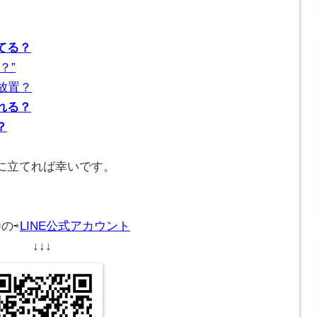
てる？
？”
放置？
れる？
？
に立てれば幸いです。
。
の⇨
LINE公式アカウント
↓↓↓