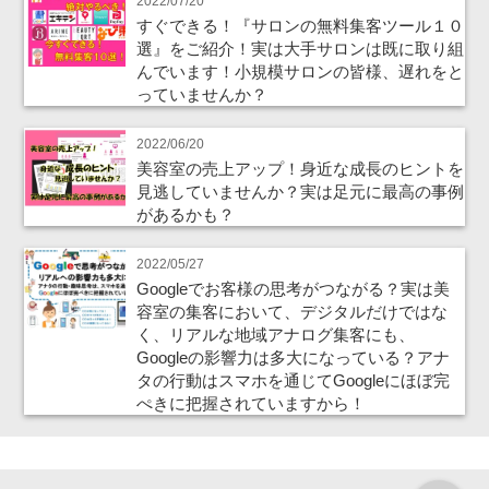
2022/07/20
すぐできる！『サロンの無料集客ツール１０
選』をご紹介！実は大手サロンは既に取り組
んでいます！小規模サロンの皆様、遅れをと
っていませんか？
2022/06/20
美容室の売上アップ！身近な成長のヒントを
見逃していませんか？実は足元に最高の事例
があるかも？
2022/05/27
Googleでお客様の思考がつながる？実は美
容室の集客において、デジタルだけではな
く、リアルな地域アナログ集客にも、
Googleの影響力は多大になっている？アナ
タの行動はスマホを通じてGoogleにほぼ完
ぺきに把握されていますから！