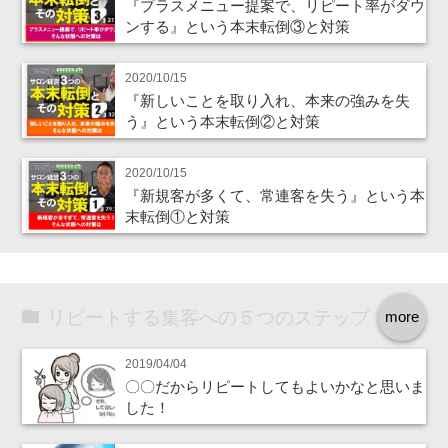
『プラスメニュー提案で、リピート率がダウ
ンする』という本末転倒③と対策
2020/10/15
『新しいことを取り入れ、本来の強みを失
う』という本末転倒②と対策
2020/10/15
『新規客が多くて、常連客を失う』という本
末転倒①と対策
リピートする集客への５つのステップ
more
2019/04/04
〇〇だからリピートしてもよいかなと思いま
した！