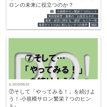
ロンの未来に役立つのか？
folder
小規模サロン繁栄７つのヒント
美容室経営・集客の「お役立ちネタ」
集客・経営に関する、講習・セミナー等
集客サイトのみに頼らない９つの条件
雑談
2019/06/10
time
⑦そして「やってみる！」を続けよ
う！‐小規模サロン繁栄７つのヒン
ト‐