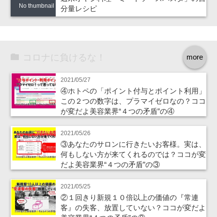
No thumbnail
分量レシピ
コロナに負けるな！
more
2021/05/27
④ホトペの「ポイント付与とポイント利用」
この２つの数字は、プラマイゼロなの？ココ
が変だよ美容業界“４つの矛盾”の④
2021/05/26
③あなたのサロンに行きたいお客様。実は、
何もしない方が来てくれるのでは？ココが変
だよ美容業界“４つの矛盾”の③
2021/05/25
②１回きり新規１０倍以上の価値の『常連
客』の失客、放置していない？ココが変だよ