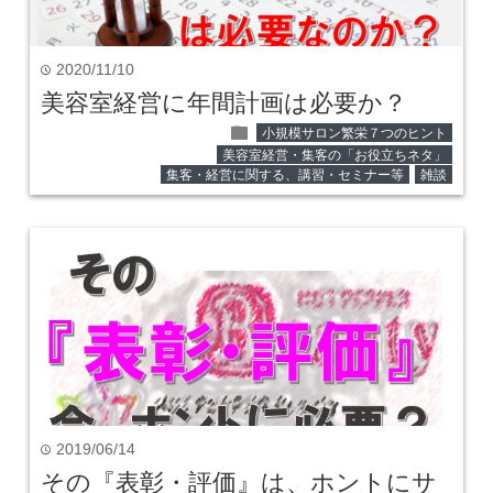
2020/11/10
time
美容室経営に年間計画は必要か？
folder
小規模サロン繁栄７つのヒント
美容室経営・集客の「お役立ちネタ」
集客・経営に関する、講習・セミナー等
雑談
2019/06/14
time
その『表彰・評価』は、ホントにサ