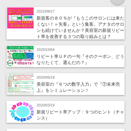
2022/08/17
新規客の８０％が『もうこのサロンには来た
くない！＝失客』という集客。アナタのサロ
ンも続けていませんか？美容室の新規リピー
ト率を改善する３つの取り組みとは？
2020/10/04
リピート率ＵＰの一句『そのクーポン、どう
なりたくて、選んだの？』
2020/06/19
美容室の『６つの数字入力』で『⑦未来売
上』をシミュレーション！
2020/03/19
新規リピート率アップ：９つのヒント（チャ
ンス）