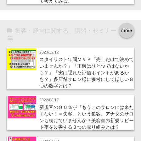
て考えてみる。
集客・経営に関する、講習・セミナー
more
等
2023/12/12
スタイリスト年間ＭＶＰ「売上だけで決めて
いませんか？」「正解はひとつではないか
も？」「実は隠れた評価ポイントがあるか
も？」多店舗サロン様に参考にしてほしい８
つの数字とは？
2022/08/17
新規客の８０％が『もうこのサロンには来た
くない！＝失客』という集客。アナタのサロ
ンも続けていませんか？美容室の新規リピー
ト率を改善する３つの取り組みとは？