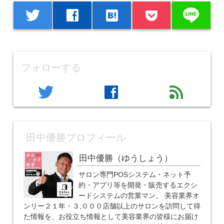
line
twitter
facebook
hatenabookmark
フォローする
twitter
facebook
feed
田中優勝プロフィール
田中優勝（ゆうしょう）
サロン専門POSシステム・ネット予
約・アプリ等を開発・販売するエクシ
ードシステムの営業マン。 美容業界オ
ンリー２１年・３,０００店舗以上のサロンを訪問して得
た情報を、お役立ち情報として美容業界の皆様にお届け