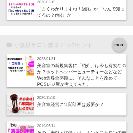
2020/02/19
『よくわかりますね！(嬉)』か『なんで知っ
てるの？(怖)』か
小規模サロン繁栄７つのヒント
more
2023/01/31
美容室の新規集客に「紹介」は今も有効なの
か？ホットペッパービューティーなどなど
Web集客全盛期に、そんなことを改めて
POSレジ屋が考えてみた。
2020/11/10
美容室経営に年間計画は必要か？
2019/06/14
その『表彰・評価』は、ホントにサロンの未