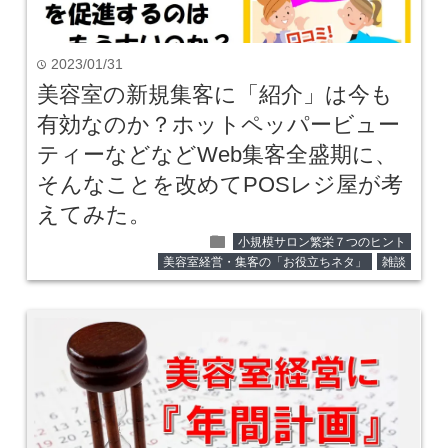
2023/01/31
time
美容室の新規集客に「紹介」は今も
有効なのか？ホットペッパービュー
ティーなどなどWeb集客全盛期に、
そんなことを改めてPOSレジ屋が考
えてみた。
folder
小規模サロン繁栄７つのヒント
美容室経営・集客の「お役立ちネタ」
雑談