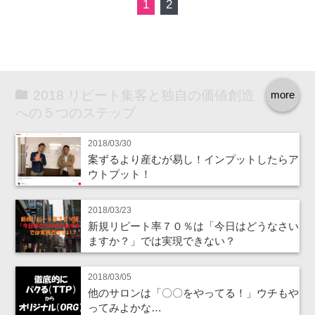
1
2
2018 リピート集客と独自の価値創造
more
への５つのステップ
2018/03/30
案ずるより産むが易し！インプットしたらア
ウトプット！
2018/03/23
新規リピート率７０％は「今日はどうなさい
ますか？」では実現できない？
2018/03/05
他のサロンは「〇〇をやってる！」ウチもや
ってみよかな…