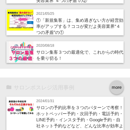
美容業界“４つの矛盾”の②
2021/05/25
①「新規集客」は、集め過ぎない方が経営効
率がアップする？ココが変だよ美容業界“４
つの矛盾”の①
2020/08/18
サロン集客３つの最適化で、これからの時代
を乗り切る！
サロンポスレジ活用事例
more
2024/01/31
サロンの予約比率を３つのパターンで考察！
ホットペッパー予約・次回予約・電話予約・
LINE予約・インスタ予約・Google予約・自
社ネット予約などなど、どんな比率が効率よ