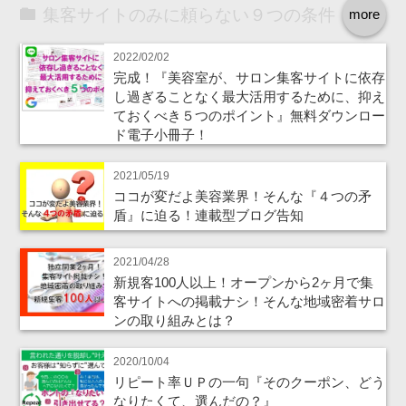
集客サイトのみに頼らない９つの条件
more
2022/02/02
完成！『美容室が、サロン集客サイトに依存
し過ぎることなく最大活用するために、抑え
ておくべき５つのポイント』無料ダウンロー
ド電子小冊子！
2021/05/19
ココが変だよ美容業界！そんな『４つの矛
盾』に迫る！連載型ブログ告知
2021/04/28
新規客100人以上！オープンから2ヶ月で集
客サイトへの掲載ナシ！そんな地域密着サロ
ンの取り組みとは？
2020/10/04
リピート率ＵＰの一句『そのクーポン、どう
なりたくて、選んだの？』