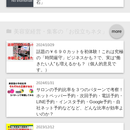
No thumbnail
石」
美容室経営・集客の「お役立ちネタ」
more
2024/10/29
話題の￥６９０カットを初体験！これは究極
の「時間厳守」ビジネスかも？で、実は“働
きたい人”も増えるかも？（個人的意見で
す。）
2024/01/31
サロンの予約比率を３つのパターンで考察！
ホットペッパー予約・次回予約・電話予約・
LINE予約・インスタ予約・Google予約・自
社ネット予約などなど、どんな比率が効率よ
いのか？
2023/12/12