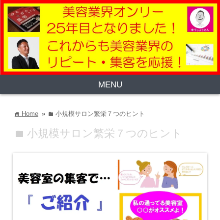
MENU
Home
»
小規模サロン繁栄７つのヒント
home
folder
小規模サロン繁栄７つのヒント
folder