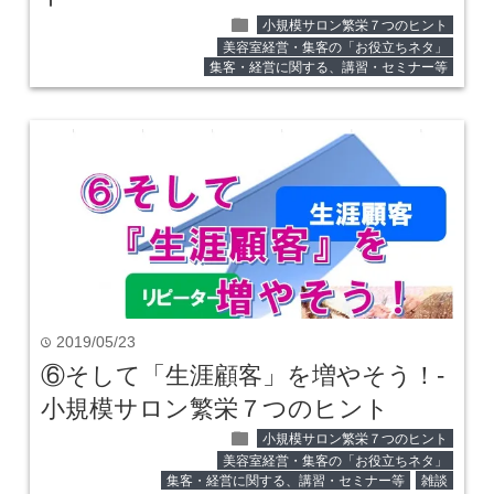
folder
小規模サロン繁栄７つのヒント
美容室経営・集客の「お役立ちネタ」
集客・経営に関する、講習・セミナー等
2019/05/23
time
⑥そして「生涯顧客」を増やそう！‐
小規模サロン繁栄７つのヒント
folder
小規模サロン繁栄７つのヒント
美容室経営・集客の「お役立ちネタ」
集客・経営に関する、講習・セミナー等
雑談