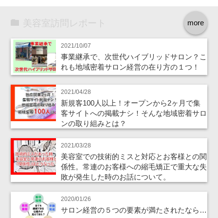
美容室訪問レポート
more
2021/10/07
事業継承で、次世代ハイブリッドサロン？こ
れも地域密着サロン経営の在り方の１つ！
2021/04/28
新規客100人以上！オープンから2ヶ月で集
客サイトへの掲載ナシ！そんな地域密着サロ
ンの取り組みとは？
2021/03/28
美容室での技術的ミスと対応とお客様との関
係性。常連のお客様への縮毛矯正で重大な失
敗が発生した時のお話について。
2020/01/26
サロン経営の５つの要素が満たされたなら…