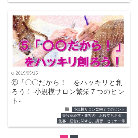
2019/05/15
time
⑤「〇〇だから！」をハッキリと創
ろう！‐小規模サロン繁栄７つのヒン
ト‐
folder
小規模サロン繁栄７つのヒント
美容室経営・集客の「お役立ちネタ」
集客・経営に関する、講習・セミナー等