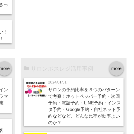
きっ
い！
！
サロンポスレジ活用事例
more
more
2024/01/31
イン
サロンの予約比率を３つのパターン
ラマ
で考察！ホットペッパー予約・次回
業
予約・電話予約・LINE予約・インス
タ予約・Google予約・自社ネット予
約などなど、どんな比率が効率よい
のか？
客