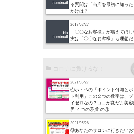
thumbnail
る質問は「当店を最初に知った
かけは？」
2018/02/27
「〇〇なお客様」が増えてほし
No
thumbnail
実は「〇〇なお客様」も理想だ
コロナに負けるな！
2021/05/27
④ホトペの「ポイント付与とポ
ト利用」この２つの数字は、プ
イゼロなの？ココが変だよ美容
界“４つの矛盾”の④
2021/05/26
③あなたのサロンに行きたいお