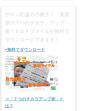
サロン応援の小冊子！「美容
室の７つのチカラ」アップ
術！ＰＤＦファイルが無料で
ダウンロードできます！
⇨無料でダウンロード
⇒「７つのチカラアップ術」と
は？