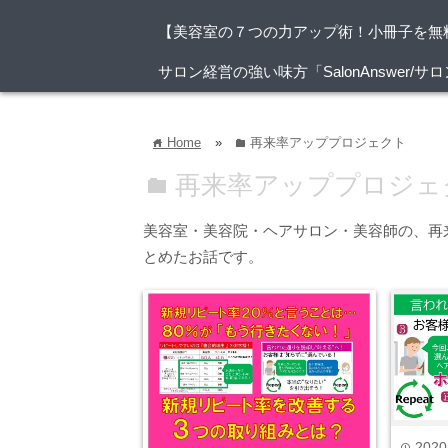
【美容室の７つの力アップ術！小冊子を無
サロン経営の強い味方「SalonAnswer
Home
»
再来率アッププロジェクト
home
folder
再来率アッププロジェ
folder
美容室・美容院・ヘアサロン・美容師の、再
とめたお話です。
2020