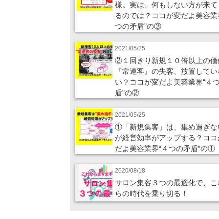
様。実は、何もしない方が来て
るのでは？ココが変だよ美容業
つの矛盾”の③
2021/05/25
②１回きり新規１０倍以上の価
『常連客』の失客、放置してい
い？ココが変だよ美容業界“４
盾”の②
2021/05/25
①「新規集客」は、集め過ぎな
が経営効率がアップする？ココ
だよ美容業界“４つの矛盾”の①
2020/08/18
サロン集客３つの最適化で、こ
らの時代を乗り切る！