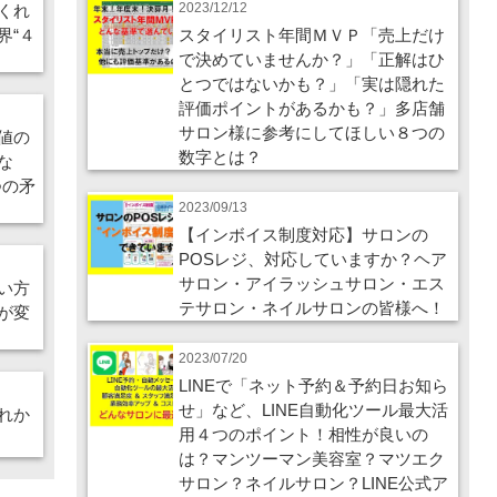
2023/12/12
くれ
界“４
スタイリスト年間ＭＶＰ「売上だけ
で決めていませんか？」「正解はひ
とつではないかも？」「実は隠れた
評価ポイントがあるかも？」多店舗
サロン様に参考にしてほしい８つの
値の
数字とは？
な
つの矛
2023/09/13
【インボイス制度対応】サロンの
POSレジ、対応していますか？ヘア
サロン・アイラッシュサロン・エス
い方
テサロン・ネイルサロンの皆様へ！
が変
2023/07/20
LINEで「ネット予約＆予約日お知ら
せ」など、LINE自動化ツール最大活
れか
用４つのポイント！相性が良いの
は？マンツーマン美容室？マツエク
サロン？ネイルサロン？LINE公式ア