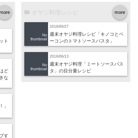
オヤジ料理レシピ
more
more
2016/06/27
週末オヤジ料理レシピ「キノコとベ
No
thumbnail
ット
ーコンのトマトソースパスタ」
2016/06/13
週末オヤジ料理「ミートソースパス
No
thumbnail
はど
タ」の目分量レシピ
きな
！」
プす