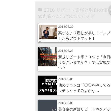
2018 リピート集客と独自の価
値創造への５つのステップ
2018/03/30
案ずるより産むが易し！インプ
したらアウトプット！
2018/03/23
新規リピート率７０％は「今日
うなさいますか？」では実現で
い？
2018/03/05
他のサロンは「〇〇をやってる
ウチもやってみよかな…
2018/03/01
美容室の新規リピート率をアッ
No