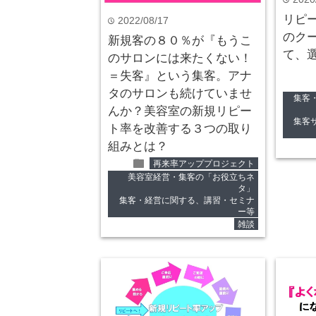
time
リピ
2022/08/17
time
のク
新規客の８０％が『もうこ
て、
のサロンには来たくない！
＝失客』という集客。アナ
タのサロンも続けていませ
集客
んか？美容室の新規リピー
集客
ト率を改善する３つの取り
組みとは？
folder
再来率アッププロジェクト
美容室経営・集客の「お役立ちネ
タ」
集客・経営に関する、講習・セミナ
ー等
雑談