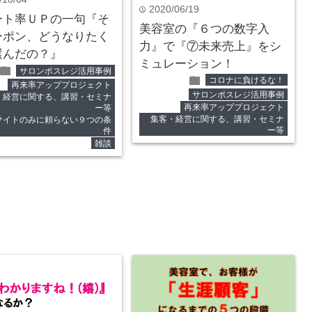
2020/06/19
time
ート率ＵＰの一句『そ
美容室の『６つの数字入
ーポン、どうなりたく
力』で『⑦未来売上』をシ
選んだの？』
ミュレーション！
folder
サロンポスレジ活用事例
folder
コロナに負けるな！
再来率アッププロジェクト
サロンポスレジ活用事例
・経営に関する、講習・セミナ
再来率アッププロジェクト
ー等
集客・経営に関する、講習・セミナ
サイトのみに頼らない９つの条
ー等
件
雑談