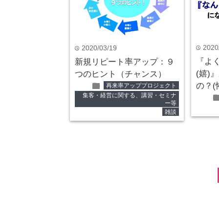
2020
time
2020/03/19
time
『よ
新規リピート率アップ：９
(嬉)
つのヒント（チャンス）
folder
の？(
再来率アッププロジェクト
fol
集客・経営に関する、講習・セミナ
ー等
雑談