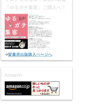
『ゆるガチ集客』ご購入へ！
➩
髪書房出版購入ページへ
Amazon