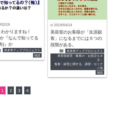
/02/19
2019/04/14
time
くわかりますね！
美容室のお客様が「生涯顧
』か『なんで知ってる
客」になるまでには５つの
怖)』か
段階がある。
der
folder
再来率アッププロジェクト
再来率アッププロジェクト
雑談
美容室経営・集客の「お役立ちネ
タ」
集客・経営に関する、講習・セミナ
ー等
雑談
1
2
3
4