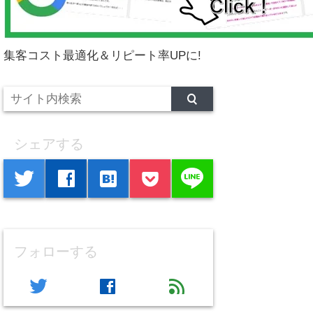
集客コスト最適化＆リピート率UPに!
シェアする
line
twitter
facebook
hatenabookmark
フォローする
twitter
facebook
feed