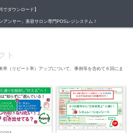
料でダウンロード】
/サロンアンサー」美容サロン専門POSレジシステム！
クト
来率（リピート率）アップについて、事例等を含めて６回にま
/10/04