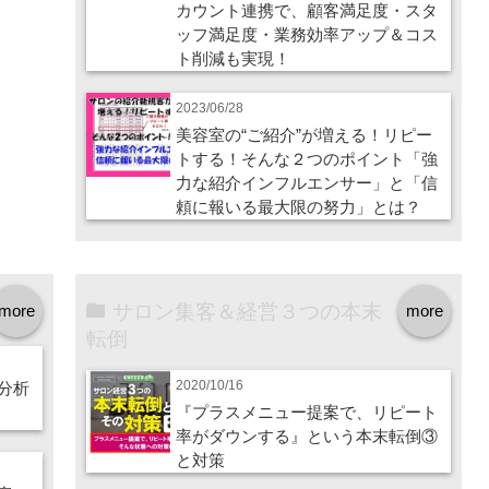
カウント連携で、顧客満足度・スタ
ッフ満足度・業務効率アップ＆コス
ト削減も実現！
2023/06/28
美容室の“ご紹介”が増える！リピー
トする！そんな２つのポイント「強
力な紹介インフルエンサー」と「信
頼に報いる最大限の努力」とは？
サロン集客＆経営３つの本末
more
more
転倒
2020/10/16
分析
『プラスメニュー提案で、リピート
率がダウンする』という本末転倒③
と対策