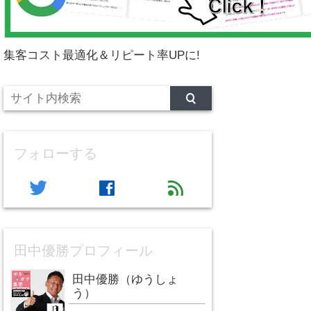
集客コスト最適化＆リピート率UPに!
フォローする
twitter
facebook
feed
田中優勝プロフィール
田中優勝（ゆうしょ
う）