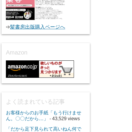
➩
髪書房出版購入ページへ
Amazon
よく読まれている記事
お客様からのお手紙「もう行けませ
ん。〇〇だから…」
- 43,529 views
「だから足下見られて高いねん何で