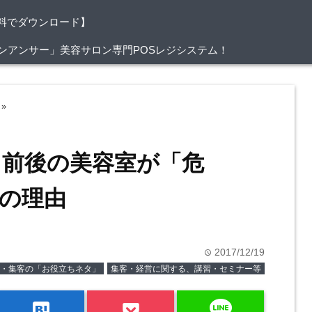
料でダウンロード】
/サロンアンサー」美容サロン専門POSレジシステム！
»
０前後の美容室が「危
の理由
2017/12/19
time
・集客の「お役立ちネタ」
集客・経営に関する、講習・セミナー等
line
hatenabookmark