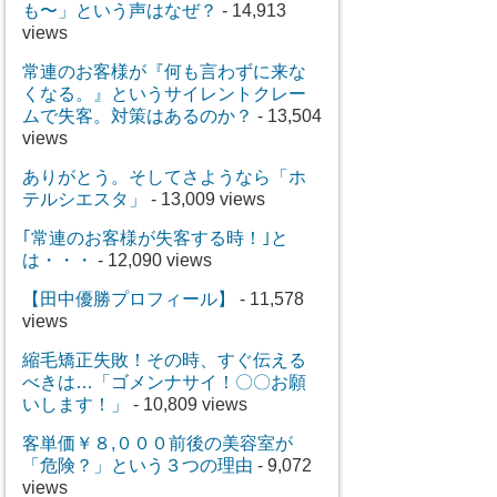
も〜」という声はなぜ？
- 14,913
views
常連のお客様が『何も言わずに来な
くなる。』というサイレントクレー
ムで失客。対策はあるのか？
- 13,504
views
ありがとう。そしてさようなら「ホ
テルシエスタ」
- 13,009 views
｢常連のお客様が失客する時！｣と
は・・・
- 12,090 views
【田中優勝プロフィール】
- 11,578
views
縮毛矯正失敗！その時、すぐ伝える
べきは…「ゴメンナサイ！〇〇お願
いします！」
- 10,809 views
客単価￥８,０００前後の美容室が
「危険？」という３つの理由
- 9,072
views