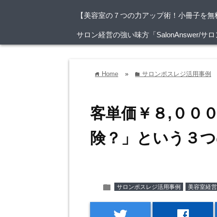
【美容室の７つの力アップ術！小冊子を無
サロン経営の強い味方「SalonAnswer
Home
»
サロンポスレジ活用事例
home
folder
客単価￥８,００
険？」という３つ
folder
サロンポスレジ活用事例
美容室経営
twitter
facebook