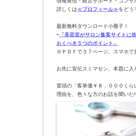
情報発信・経営サポート・コンサ
詳しくは
≪プロフィール≫
をどう
。
最新無料ダウンロード小冊子！
⇨
『美容室がサロン集客サイトに
おくべき５つのポイント』
※ＰＤＦで３７ページ。スマホで
。
お先に宣伝スミマセン。本題に入
。
冒頭の「客単価￥８，０００くら
理由を、色々な方のお話を聞いた