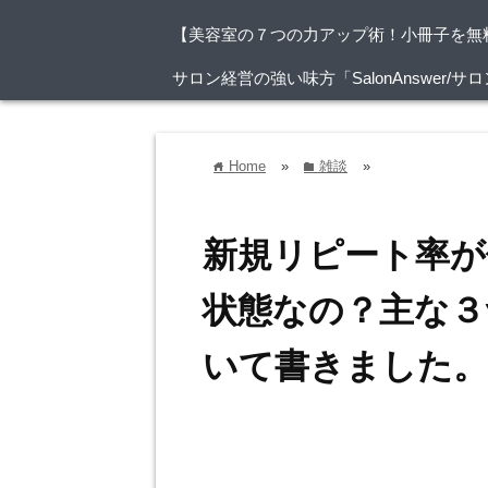
【美容室の７つの力アップ術！小冊子を無
サロン経営の強い味方「SalonAnswer
Home
»
雑談
»
home
folder
新規リピート率が
状態なの？主な３
いて書きました。