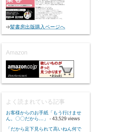
➩
髪書房出版購入ページへ
Amazon
よく読まれている記事
お客様からのお手紙「もう行けませ
ん。〇〇だから…」
- 43,529 views
「だから足下見られて高いねん何で