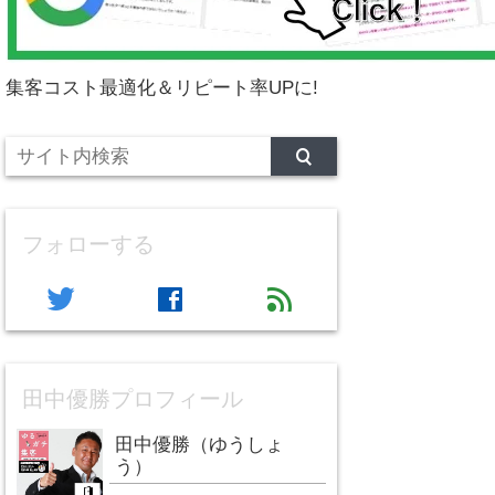
集客コスト最適化＆リピート率UPに!
フォローする
twitter
facebook
feed
田中優勝プロフィール
田中優勝（ゆうしょ
う）