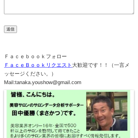
送信
。
Ｆａｃｅｂｏｏｋフォロー
ＦａｃｅＢｏｏｋリクエスト
大歓迎です！！（一言メ
ッセージください。）
Mail:tanaka.youshow@gmail.com