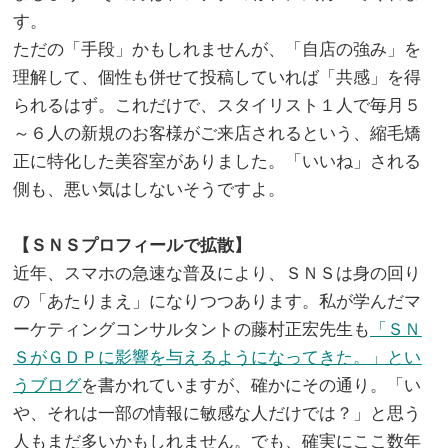
す。
ただの「手段」かもしれませんが、「自店の強み」を
理解して、個性も併せて投稿していれば「共感」を得
られるはず。これだけで、スタイリスト１人で毎月５
～６人の新規のお客様がご来店されるという、縮毛矯
正に特化した美容室がありました。「いいね」される
側も、悪い気はしないそうですよ。
。
【ＳＮＳプロフィールで拡散】
近年、スマホの急速な普及により、ＳＮＳは身の回り
の「あたりまえ」になりつつあります。私が学んだマ
ーケティングコンサルタントの藤村正宏先生も
「ＳＮ
ＳがＧＤＰに影響を与えるようになってきた。」とい
うブログ
を書かれていますが、確かにその通り。「い
や、それは一部の情報に敏感な人だけでは？」と思う
人もまだ多いかもしれません。でも、確実にここ数年