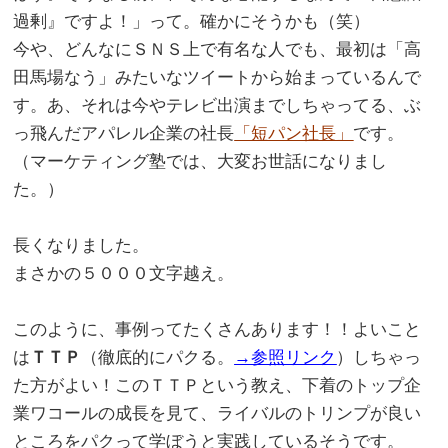
過剰』ですよ！」って。確かにそうかも（笑）
今や、どんなにＳＮＳ上で有名な人でも、最初は「高
田馬場なう」みたいなツイートから始まっているんで
す。あ、それは今やテレビ出演までしちゃってる、ぶ
っ飛んだアパレル企業の社長
「短パン社長」
です。
（マーケティング塾では、大変お世話になりまし
た。）
。
長くなりました。
まさかの５０００文字越え。
。
このように、事例ってたくさんあります！！よいこと
は
ＴＴＰ
（徹底的にパクる。
→参照リンク
）しちゃっ
た方がよい！このＴＴＰという教え、下着のトップ企
業ワコールの成長を見て、ライバルのトリンプが良い
ところをパクって学ぼうと実践しているそうです。