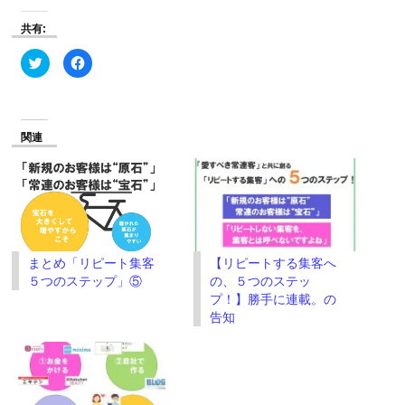
共有:
ク
Facebook
リ
で
ッ
共
ク
有
し
す
て
る
Twitter
に
で
は
関連
共
ク
有
リ
(新
ッ
し
ク
い
し
ウ
て
ィ
く
ン
だ
ド
さ
ウ
い
で
(新
まとめ「リピート集客
【リピートする集客へ
開
し
き
い
５つのステップ」⑤
の、５つのステッ
ま
ウ
す)
ィ
プ！】勝手に連載。の
ン
告知
ド
ウ
で
開
き
ま
す)