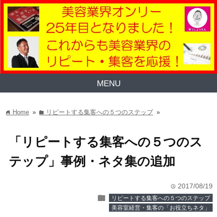
MENU
Home
»
リピートする集客への５つのステップ
»
home
folder
「リピートする集客への５つのス
テップ」事例・ネタ集の追加
2017/08/19
time
folder
リピートする集客への５つのステップ
美容室経営・集客の「お役立ちネタ」