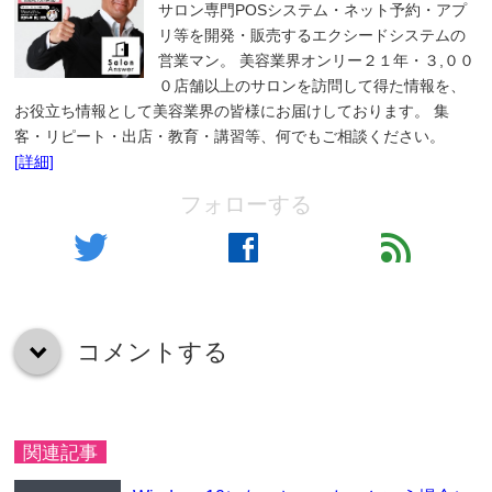
サロン専門POSシステム・ネット予約・アプ
リ等を開発・販売するエクシードシステムの
営業マン。 美容業界オンリー２１年・３,００
０店舗以上のサロンを訪問して得た情報を、
お役立ち情報として美容業界の皆様にお届けしております。 集
客・リピート・出店・教育・講習等、何でもご相談ください。
[詳細]
フォローする
twitter
facebook
feed
コメントする
down
関連記事