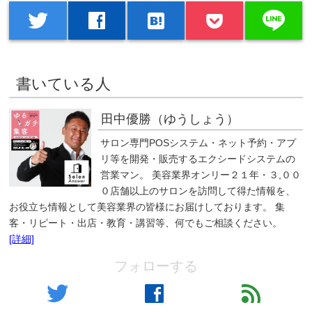
line
twitter
facebook
hatenabookmark
書いている人
田中優勝（ゆうしょう）
サロン専門POSシステム・ネット予約・アプ
リ等を開発・販売するエクシードシステムの
営業マン。 美容業界オンリー２１年・３,００
０店舗以上のサロンを訪問して得た情報を、
お役立ち情報として美容業界の皆様にお届けしております。 集
客・リピート・出店・教育・講習等、何でもご相談ください。
[詳細]
フォローする
twitter
facebook
feed