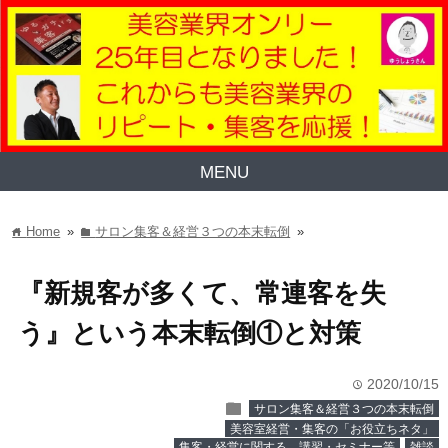
MENU
Home
»
サロン集客＆経営３つの本末転倒
»
home
folder
『新規客が多くて、常連客を失
う』という本末転倒①と対策
2020/10/15
time
folder
サロン集客＆経営３つの本末転倒
美容室経営・集客の「お役立ちネタ」
集客・経営に関する、講習・セミナー等
雑談