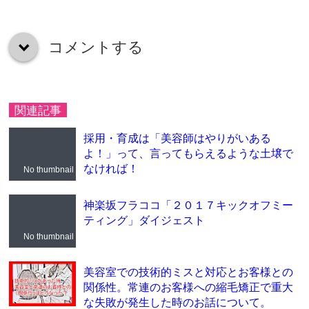
コメントする
down
関連記事
採用・育成は「美容師はやりがいある
よ！」って、言ってもらえるような土壌で
なければ！
No thumbnail
神楽坂フラココ「２０１７キックオフミー
ティング」ダイジェスト
No thumbnail
美容室での技術的ミスと対応とお客様との
関係性。常連のお客様への縮毛矯正で重大
な失敗が発生した時のお話について。