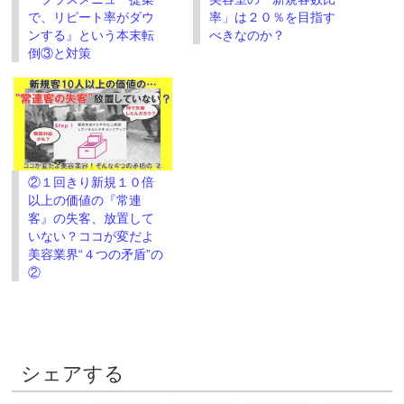
開
し
き
い
で、リピート率がダウ
率」は２０％を目指す
ま
ウ
す)
ィ
ンする』という本末転
べきなのか？
ン
倒③と対策
ド
ウ
で
開
き
ま
す)
②１回きり新規１０倍
以上の価値の『常連
客』の失客、放置して
いない？ココが変だよ
美容業界“４つの矛盾”の
②
シェアする