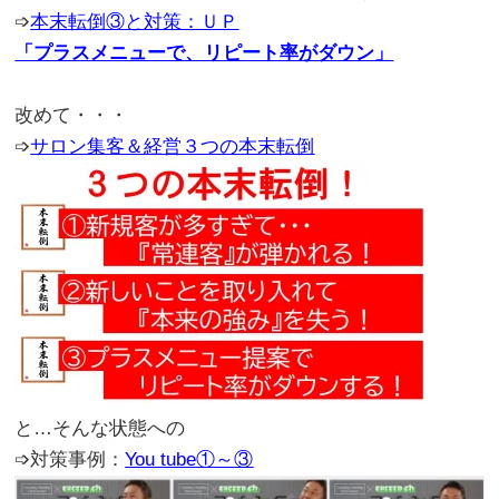
➩
本末転倒③と対策：ＵＰ
「プラスメニューで、リピート率がダウン」
。
改めて・・・
➩
サロン集客＆経営３つの本末転倒
と…そんな状態への
➩対策事例：
You tube①～③