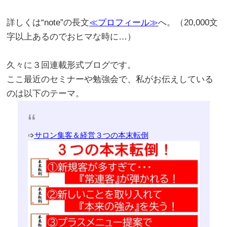
詳しくは“note”の長文
≪プロフィール≫
へ。（20,000文
字以上あるのでおヒマな時に…）
。
久々に３回連載形式ブログです。
ここ最近のセミナーや勉強会で、私がお伝えしている
のは以下のテーマ。
➩
サロン集客＆経営３つの本末転倒