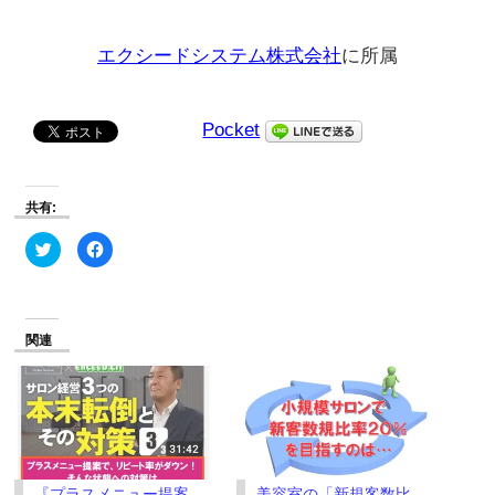
エクシードシステム株式会社
に所属
Pocket
共有:
ク
Facebook
リ
で
ッ
共
ク
有
し
す
て
る
Twitter
に
で
は
関連
共
ク
有
リ
(新
ッ
し
ク
い
し
ウ
て
ィ
く
ン
だ
ド
さ
ウ
い
で
(新
『プラスメニュー提案
美容室の「新規客数比