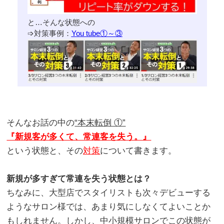
と…そんな状態への
➩対策事例：
You tube①～③
。
そんなお話の中の
“本末転倒 ①”
『新規客が多くて、常連客を失う。』
という状態と、その
対策
について書きます。
。
新規が多すぎて常連を失う状態とは？
ちなみに、大型店でスタイリストも次々デビューする
ようなサロン様では、あまり気にしなくてよいことか
もしれません。しかし、中小規模サロンでこの状態が