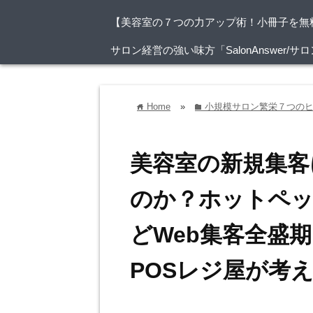
【美容室の７つの力アップ術！小冊子を無
サロン経営の強い味方「SalonAnswer
Home
»
小規模サロン繁栄７つの
home
folder
美容室の新規集客
のか？ホットペ
どWeb集客全盛
POSレジ屋が考