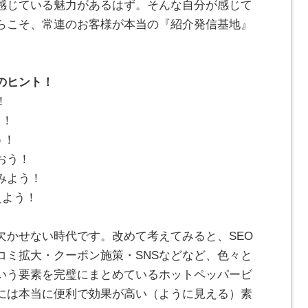
感じている魅力があるはず。そんな自分が感じて
らこそ、常連のお客様が本当の『紹介発信基地』
のヒント！
！
う！
う！
おう！
みよう！
えよう！
欠かせない時代です。改めて考えてみると、SEO
コミ拡大・クーポン施策・SNSなどなど、色々と
いう要素を完璧にまとめているホットペッパービ
には本当に便利で効果が高い（ように見える）素