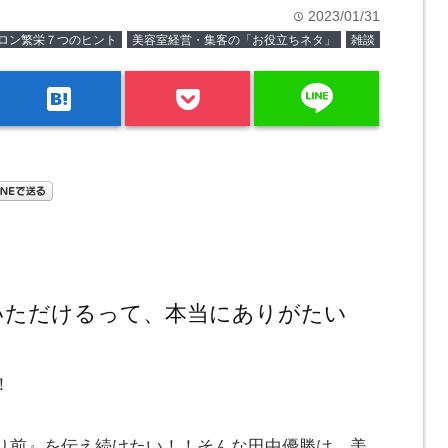
2023/01/31
time
ロン繁栄７つのヒント
美容室経営・集客の「お役立ちネタ」
雑談
line
hatenabookmark
いただけるって、本当にありがたい
！
り前』を伝え続けたい！！そんな田中優勝は、美