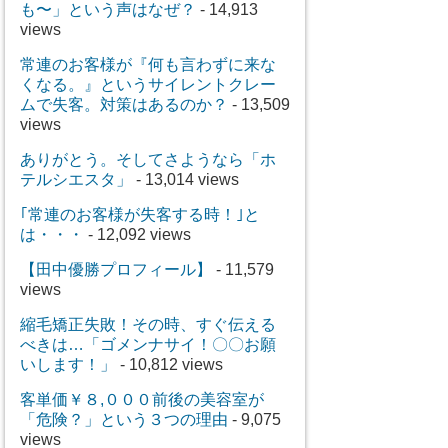
も〜」という声はなぜ？
- 14,913
views
常連のお客様が『何も言わずに来な
くなる。』というサイレントクレー
ムで失客。対策はあるのか？
- 13,509
views
ありがとう。そしてさようなら「ホ
テルシエスタ」
- 13,014 views
｢常連のお客様が失客する時！｣と
は・・・
- 12,092 views
【田中優勝プロフィール】
- 11,579
views
縮毛矯正失敗！その時、すぐ伝える
べきは…「ゴメンナサイ！〇〇お願
いします！」
- 10,812 views
客単価￥８,０００前後の美容室が
「危険？」という３つの理由
- 9,075
views