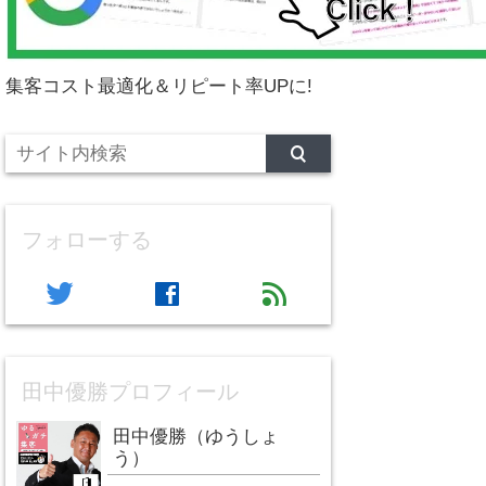
集客コスト最適化＆リピート率UPに!
フォローする
twitter
facebook
feed
田中優勝プロフィール
田中優勝（ゆうしょ
う）