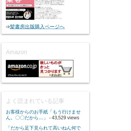
➩
髪書房出版購入ページへ
Amazon
よく読まれている記事
お客様からのお手紙「もう行けませ
ん。〇〇だから…」
- 43,529 views
「だから足下見られて高いねん何で