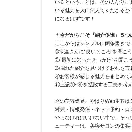
いるということは、その人なりに
いる魅力を人に伝えてくださるか
になるはずです！
。
＊今だからこそ『紹介促進』５つ
ここからはシンプルに箇条書きで
➀常連さんに“良いところ”を聞こ
②“最初に知ったきっかけ”を聞こ
③隠れた紹介を見つけてお礼を言
④お客様が感じる魅力をまとめて
⑤上記①~④を拡散する工夫を考
。
今の美容業界、やはりWeb集客は
対策・情報発信・ネット予約・口
やらなければいけない中で、そう
ューティーは、美容サロンの集客