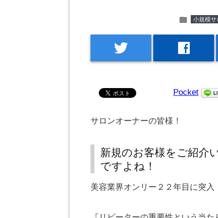
folder
小規模サ
twitter
facebook
Pocket
サロンオーナーの皆様！
新規のお客様をご紹介
ですよね！
美容業界オンリー２２年目に突入
『リピーターの重要性という当た