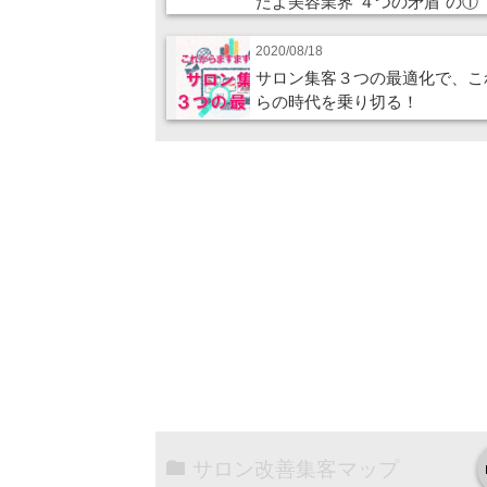
だよ美容業界“４つの矛盾”の①
2020/08/18
サロン集客３つの最適化で、こ
らの時代を乗り切る！
サロン改善集客マップ