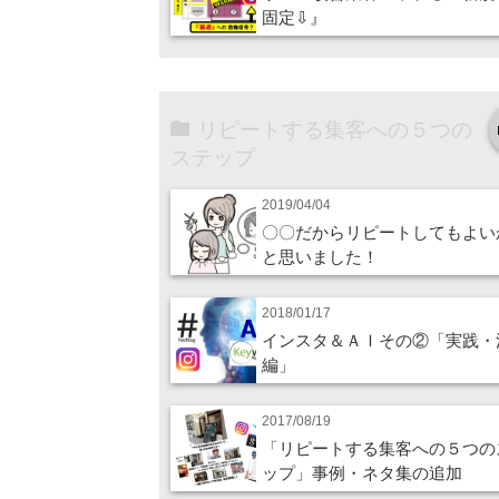
固定⇩』
リピートする集客への５つの
ステップ
2019/04/04
〇〇だからリピートしてもよい
と思いました！
2018/01/17
インスタ＆ＡＩその②「実践・
編」
2017/08/19
「リピートする集客への５つの
ップ」事例・ネタ集の追加