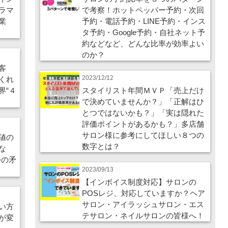
ラマ
で考察！ホットペッパー予約・次回
業
予約・電話予約・LINE予約・インス
タ予約・Google予約・自社ネット予
約などなど、どんな比率が効率よい
のか？
客
2023/12/12
くれ
界“４
スタイリスト年間ＭＶＰ「売上だけ
で決めていませんか？」「正解はひ
とつではないかも？」「実は隠れた
評価ポイントがあるかも？」多店舗
サロン様に参考にしてほしい８つの
値の
数字とは？
な
つの矛
2023/09/13
【インボイス制度対応】サロンの
POSレジ、対応していますか？ヘア
サロン・アイラッシュサロン・エス
い方
テサロン・ネイルサロンの皆様へ！
が変