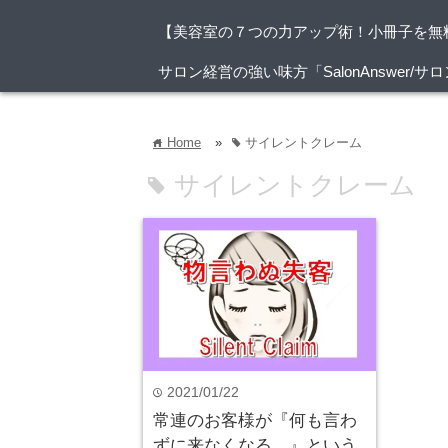
【美容室の７つの力アップ術！小冊子を無
サロン経営の強い味方「SalonAnswer
Home
»
サイレントクレーム
home
tag
サイレントクレーム
tag
2021/01/22
time
常連のお客様が『何も言わ
ずに来なくなる。』という