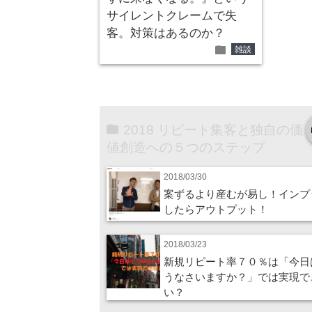
サイレントクレームで失
客。対策はあるのか？
folder
雑談
2018 リピート集客と独自の価
値創造への５つのステップ
2018/03/30
案ずるより産むが易し！インプ
したらアウトプット！
2018/03/23
新規リピート率７０％は「今日
うなさいますか？」では実現で
い？