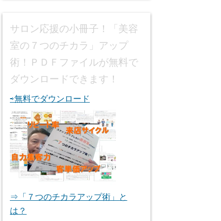
サロン応援の小冊子！「美容
室の７つのチカラ」アップ
術！ＰＤＦファイルが無料で
ダウンロードできます！
⇨無料でダウンロード
⇒「７つのチカラアップ術」と
は？