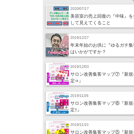
2020/07/17
美容室の売上回復の『中味』を
して見えてくること
2019/12/27
年末年始のお供に『ゆるガチ集
はいかがですか？
2019/12/03
サロン改善集客マップ⑦『新規
定➩』
2019/11/26
サロン改善集客マップ⑥『新規
定⇧』
2019/11/10
サロン改善集客マップ⑤『新規