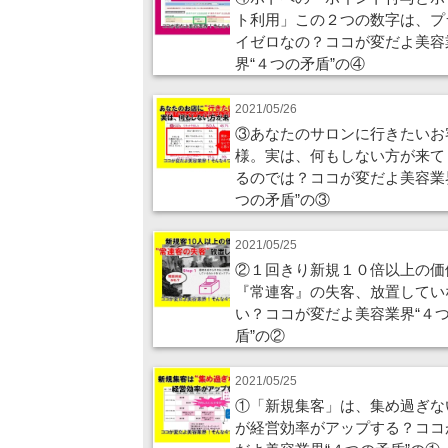
ト利用」この２つの数字は、プ
イゼロなの？ココが変だよ美容
界“４つの矛盾”の④
2021/05/26
③あなたのサロンに行きたいお
様。実は、何もしない方が来て
るのでは？ココが変だよ美容業
つの矛盾”の③
2021/05/25
②１回きり新規１０倍以上の価
『常連客』の失客、放置してい
い？ココが変だよ美容業界“４
盾”の②
2021/05/25
①「新規集客」は、集め過ぎな
が経営効率がアップする？ココ