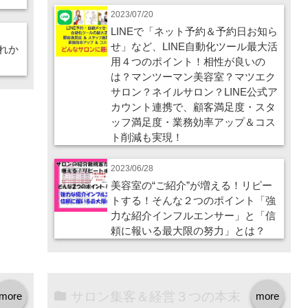
2023/07/20
LINEで「ネット予約＆予約日お知ら
せ」など、LINE自動化ツール最大活
れか
用４つのポイント！相性が良いの
は？マンツーマン美容室？マツエク
サロン？ネイルサロン？LINE公式ア
カウント連携で、顧客満足度・スタ
ッフ満足度・業務効率アップ＆コス
ト削減も実現！
2023/06/28
美容室の“ご紹介”が増える！リピー
トする！そんな２つのポイント「強
力な紹介インフルエンサー」と「信
頼に報いる最大限の努力」とは？
サロン集客＆経営３つの本末
more
more