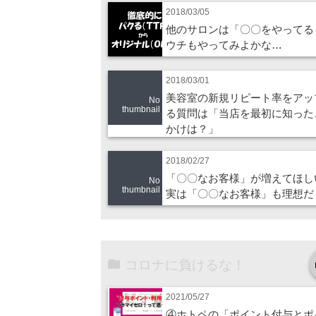
2018/03/05
他のサロンは「〇〇をやってる
ウチもやってみよかな…
2018/03/01
美容室の新規リピート率をアッ
No
thumbnail
る質問は「当店を最初に知った
かけは？」
2018/02/27
「〇〇なお客様」が増えてほし
No
thumbnail
実は「〇〇なお客様」も理想だ
コロナに負けるな！
2021/05/27
④ホトペの「ポイント付与とポ