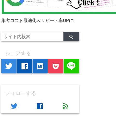
集客コスト最適化＆リピート率UPに!
シェアする
line
twitter
facebook
hatenabookmark
フォローする
twitter
facebook
feed