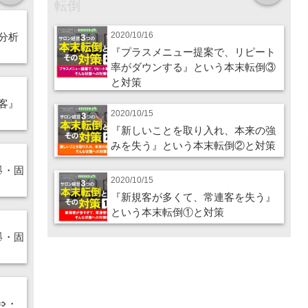
転倒
2020/10/16
分析
『プラスメニュー提案で、リピート
率がダウンする』という本末転倒③
と対策
客』
2020/10/15
『新しいことを取り入れ、本来の強
みを失う』という本末転倒②と対策
⇩・固
2020/10/15
『新規客が多くて、常連客を失う』
という本末転倒①と対策
⇩・固
➩・