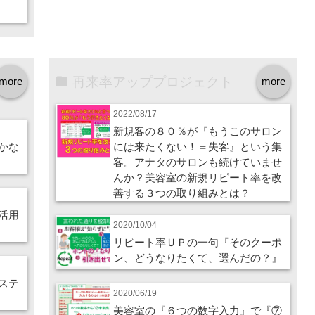
再来率アッププロジェクト
more
more
2022/08/17
新規客の８０％が『もうこのサロン
かな
には来たくない！＝失客』という集
客。アナタのサロンも続けていませ
んか？美容室の新規リピート率を改
善する３つの取り組みとは？
活用
2020/10/04
リピート率ＵＰの一句『そのクーポ
ン、どうなりたくて、選んだの？』
ステ
2020/06/19
美容室の『６つの数字入力』で『⑦