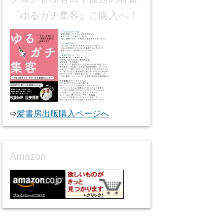
『ゆるガチ集客』ご購入へ！
➩
髪書房出版購入ページへ
Amazon