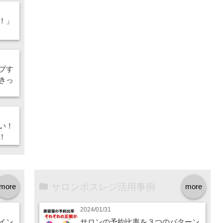
！」
プす
きっ
い！
！
サロンポスレジ活用事例
more
more
2024/01/31
イン
サロンの予約比率を３つのパターン