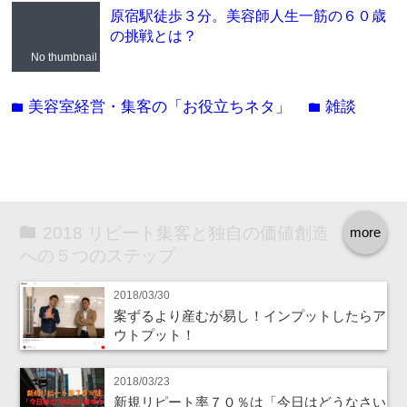
原宿駅徒歩３分。美容師人生一筋の６０歳
の挑戦とは？
No thumbnail
美容室経営・集客の「お役立ちネタ」
雑談
folder
folder
2018 リピート集客と独自の価値創造
more
への５つのステップ
2018/03/30
案ずるより産むが易し！インプットしたらア
ウトプット！
2018/03/23
新規リピート率７０％は「今日はどうなさい