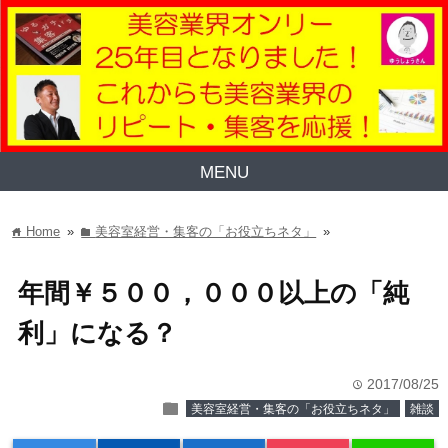
MENU
Home
»
美容室経営・集客の「お役立ちネタ」
»
home
folder
年間￥５００，０００以上の「純
利」になる？
2017/08/25
time
folder
美容室経営・集客の「お役立ちネタ」
雑談