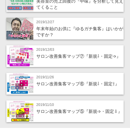
美容室の売上回復の『中味』を分析して見え
てくること
2019/12/27
年末年始のお供に『ゆるガチ集客』はいかが
ですか？
2019/12/03
サロン改善集客マップ⑦『新規⇩・固定➩』
2019/11/26
サロン改善集客マップ⑥『新規⇩・固定⇧』
2019/11/10
サロン改善集客マップ⑤『新規➩・固定⇩』