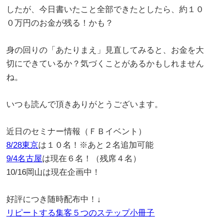
したが、今日書いたこと全部できたとしたら、約１０
０万円のお金が残る！かも？
。
身の回りの「あたりまえ」見直してみると、お金を大
切にできているか？気づくことがあるかもしれません
ね。
。
いつも読んで頂きありがとうございます。
。
近日のセミナー情報（ＦＢイベント）
8/28東京
は１０名！※あと２名追加可能
9/4名古屋
は現在６名！（残席４名）
10/16岡山は現在企画中！
。
好評につき随時配布中！↓
リピートする集客５つのステップ小冊子