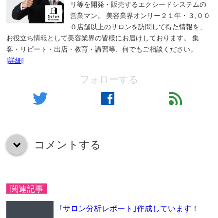
リ等を開発・販売するエクシードシステムの
営業マン。 美容業界オンリー２１年・３,００
０店舗以上のサロンを訪問して得た情報を、
お役立ち情報として美容業界の皆様にお届けしております。 集
客・リピート・出店・教育・講習等、何でもご相談ください。
[詳細]
フォローする
twitter
facebook
feed
コメントする
down
関連記事
｢サロン分析レポート｣作成しています！