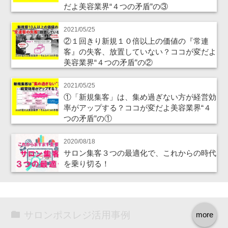
だよ美容業界“４つの矛盾”の③
2021/05/25
②１回きり新規１０倍以上の価値の『常連
客』の失客、放置していない？ココが変だよ
美容業界“４つの矛盾”の②
2021/05/25
①「新規集客」は、集め過ぎない方が経営効
率がアップする？ココが変だよ美容業界“４
つの矛盾”の①
2020/08/18
サロン集客３つの最適化で、これからの時代
を乗り切る！
サロンポスレジ活用事例
more