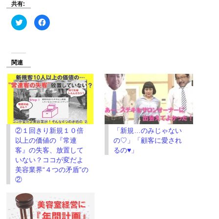
共有:
ク
Facebook
リ
で
ッ
共
ク
有
し
す
て
る
Twitter
に
で
は
関連
共
ク
有
リ
(新
ッ
し
ク
い
し
ウ
て
ィ
く
ン
だ
ド
さ
ウ
い
で
(新
②１回きり新規１０倍
「新規…のみじゃない
開
し
き
い
以上の価値の『常連
の♡」「顧客に愛され
ま
ウ
す)
ィ
客』の失客、放置して
るの♥」
ン
いない？ココが変だよ
ド
ウ
美容業界“４つの矛盾”の
で
開
②
き
ま
す)