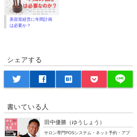
美容室経営に年間計画
は必要か？
シェアする
line
twitter
facebook
hatenabookmark
書いている人
田中優勝（ゆうしょう）
サロン専門POSシステム・ネット予約・アプ