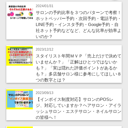
2024/01/31
サロンの予約比率を３つのパターンで考察！
ホットペッパー予約・次回予約・電話予約・
LINE予約・インスタ予約・Google予約・自
社ネット予約などなど、どんな比率が効率よ
いのか？
2023/12/12
スタイリスト年間ＭＶＰ「売上だけで決めて
いませんか？」「正解はひとつではないか
も？」「実は隠れた評価ポイントがあるか
も？」多店舗サロン様に参考にしてほしい８
つの数字とは？
2023/09/13
【インボイス制度対応】サロンのPOSレ
ジ、対応していますか？ヘアサロン・アイラ
ッシュサロン・エステサロン・ネイルサロン
の皆様へ！