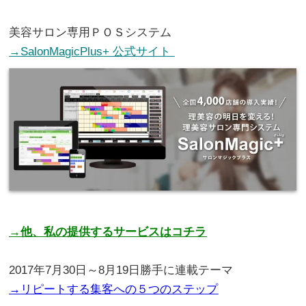
。
美容サロン専用ＰＯＳシステム
→SalonMagicPlus+ 公式サイト
。
→他、私の提供するサービスはコチラ
。
2017年7月30日～8月19日勝手に連載テーマ
→リピートする集客への５つのステップ