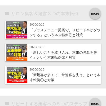
サロン集客＆経営３つの本末転倒
more
2020/10/16
『プラスメニュー提案で、リピート率がダウ
ンする』という本末転倒③と対策
2020/10/15
『新しいことを取り入れ、本来の強みを失
う』という本末転倒②と対策
2020/10/15
『新規客が多くて、常連客を失う』という本
末転倒①と対策
リピートする集客への５つのステップ
more