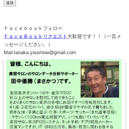
送信
。
Ｆａｃｅｂｏｏｋフォロー
ＦａｃｅＢｏｏｋリクエスト
大歓迎です！！（一言メ
ッセージください。）
Mail:tanaka.youshow@gmail.com