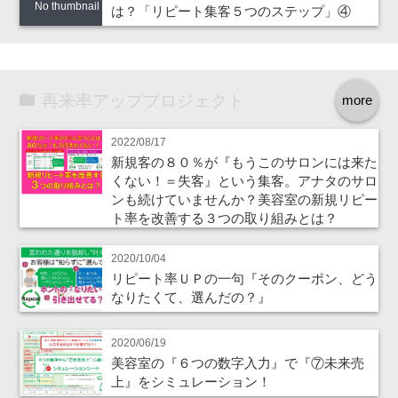
No thumbnail
は？「リピート集客５つのステップ」④
再来率アッププロジェクト
more
2022/08/17
新規客の８０％が『もうこのサロンには来た
くない！＝失客』という集客。アナタのサロ
ンも続けていませんか？美容室の新規リピー
ト率を改善する３つの取り組みとは？
2020/10/04
リピート率ＵＰの一句『そのクーポン、どう
なりたくて、選んだの？』
2020/06/19
美容室の『６つの数字入力』で『⑦未来売
上』をシミュレーション！