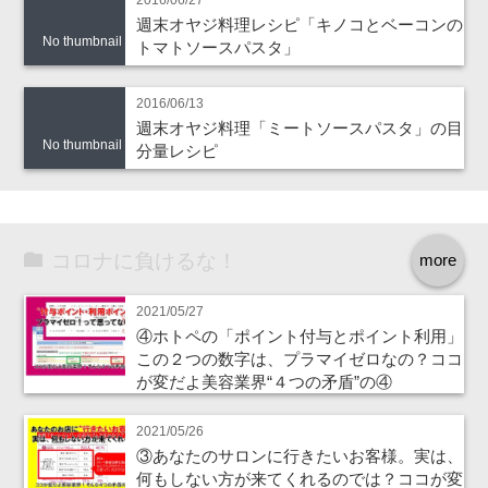
2016/06/27
週末オヤジ料理レシピ「キノコとベーコンの
No thumbnail
トマトソースパスタ」
2016/06/13
週末オヤジ料理「ミートソースパスタ」の目
No thumbnail
分量レシピ
コロナに負けるな！
more
2021/05/27
④ホトペの「ポイント付与とポイント利用」
この２つの数字は、プラマイゼロなの？ココ
が変だよ美容業界“４つの矛盾”の④
2021/05/26
③あなたのサロンに行きたいお客様。実は、
何もしない方が来てくれるのでは？ココが変