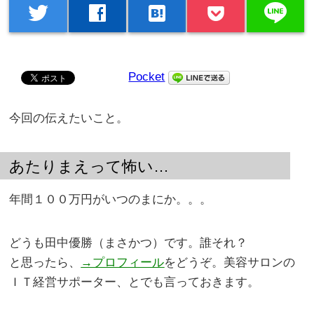
line
twitter
facebook
hatenabookmark
Pocket
今回の伝えたいこと。
あたりまえって怖い…
年間１００万円がいつのまにか。。。
どうも田中優勝（まさかつ）です。誰それ？
と思ったら、
→プロフィール
をどうぞ。美容サロンの
ＩＴ経営サポーター、とでも言っておきます。
。