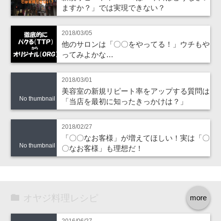
ますか？」では実現できない？
2018/03/05
他のサロンは「〇〇をやってる！」ウチもや
ってみよかな…
2018/03/01
美容室の新規リピート率をアップする質問は
No thumbnail
「当店を最初に知ったきっかけは？」
2018/02/27
「〇〇なお客様」が増えてほしい！実は「〇
No thumbnail
〇なお客様」も理想だ！
オヤジ料理レシピ
more