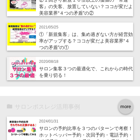
客』の失客、放置していない？ココが変だよ
美容業界“４つの矛盾”の②
2021/05/25
①「新規集客」は、集め過ぎない方が経営効
率がアップする？ココが変だよ美容業界“４
つの矛盾”の①
2020/08/18
サロン集客３つの最適化で、これからの時代
を乗り切る！
サロンポスレジ活用事例
more
2024/01/31
サロンの予約比率を３つのパターンで考察！
ホットペッパー予約・次回予約・電話予約・