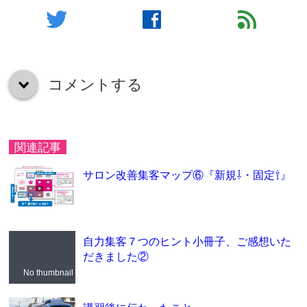
twitter
facebook
feed
コメントする
down
関連記事
サロン改善集客マップ⑥『新規⇩・固定⇧』
自力集客７つのヒント小冊子、ご感想いた
だきました②
No thumbnail