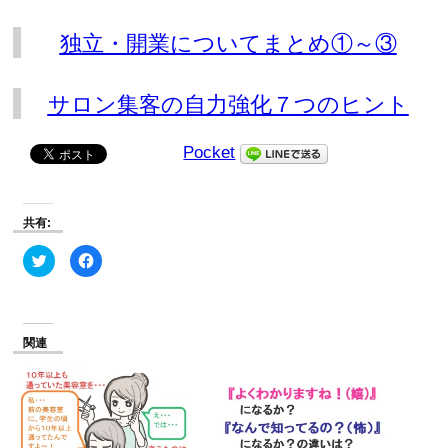
独立・開業についてまとめ①～③
サロン集客の自力強化７つのヒント
Pocket
共有:
ク
Facebook
リ
で
ッ
共
ク
有
し
す
て
る
Twitter
に
で
は
関連
共
ク
有
リ
(新
ッ
し
ク
い
し
ウ
て
ィ
く
ン
だ