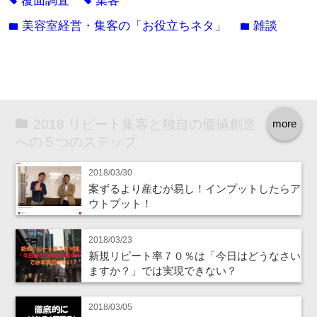
覆面調査
集客
tag
tag
美容室経営・集客の「お役立ちネタ」
雑談
folder
folder
2018 リピート集客と独自の価値創造
more
への５つのステップ
2018/03/30
案ずるより産むが易し！インプットしたらア
ウトプット！
2018/03/23
新規リピート率７０％は「今日はどうなさい
ますか？」では実現できない？
2018/03/05