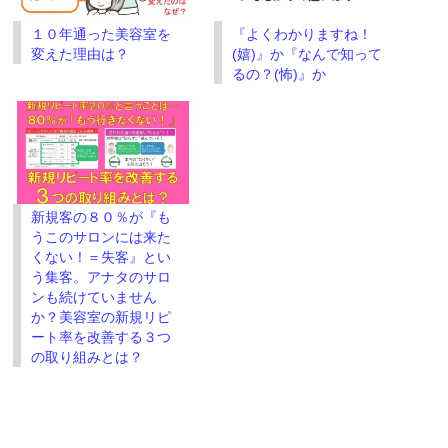
ド
さ
ウ
い
で
(新
１０年通った美容室を
『よくわかりますね！
開
し
き
い
変えた理由は？
(嬉)』か『なんで知って
ま
ウ
す)
ィ
るの？(怖)』か
ン
ド
ウ
で
開
き
ま
す)
新規客の８０％が『も
うこのサロンには来た
くない！＝失客』とい
う集客。アナタのサロ
ンも続けていません
か？美容室の新規リピ
ート率を改善する３つ
の取り組みとは？