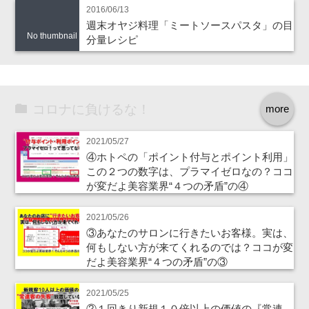
2016/06/13
週末オヤジ料理「ミートソースパスタ」の目
No thumbnail
分量レシピ
コロナに負けるな！
more
2021/05/27
④ホトペの「ポイント付与とポイント利用」
この２つの数字は、プラマイゼロなの？ココ
が変だよ美容業界“４つの矛盾”の④
2021/05/26
③あなたのサロンに行きたいお客様。実は、
何もしない方が来てくれるのでは？ココが変
だよ美容業界“４つの矛盾”の③
2021/05/25
②１回きり新規１０倍以上の価値の『常連