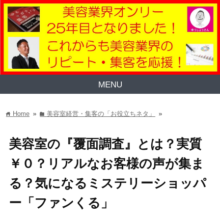
MENU
Home
»
美容室経営・集客の「お役立ちネタ」
»
home
folder
美容室の『覆面調査』とは？実質
￥０？リアルなお客様の声が集ま
る？気になるミステリーショッパ
ー「ファンくる」