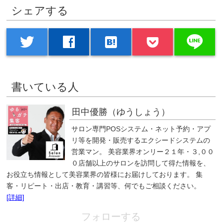
シェアする
line
twitter
facebook
hatenabookmark
書いている人
田中優勝（ゆうしょう）
サロン専門POSシステム・ネット予約・アプ
リ等を開発・販売するエクシードシステムの
営業マン。 美容業界オンリー２１年・３,００
０店舗以上のサロンを訪問して得た情報を、
お役立ち情報として美容業界の皆様にお届けしております。 集
客・リピート・出店・教育・講習等、何でもご相談ください。
[詳細]
フォローする