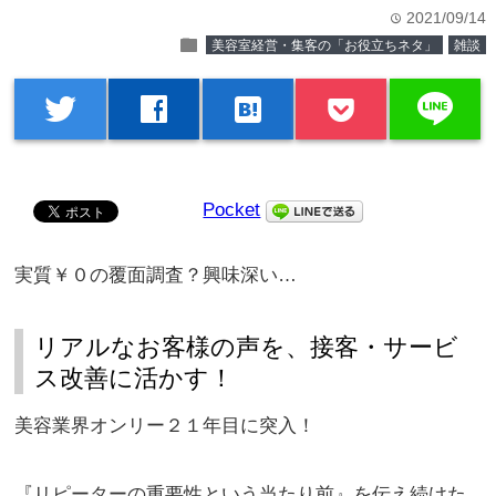
2021/09/14
time
folder
美容室経営・集客の「お役立ちネタ」
雑談
line
twitter
facebook
hatenabookmark
Pocket
実質￥０の覆面調査？興味深い…
リアルなお客様の声を、接客・サービ
ス改善に活かす！
美容業界オンリー２１年目に突入！
『リピーターの重要性という当たり前』を伝え続けた