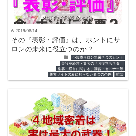
2019/06/14
time
その『表彰・評価』は、ホントにサ
ロンの未来に役立つのか？
folder
小規模サロン繁栄７つのヒント
美容室経営・集客の「お役立ちネタ」
集客・経営に関する、講習・セミナー等
集客サイトのみに頼らない９つの条件
雑談