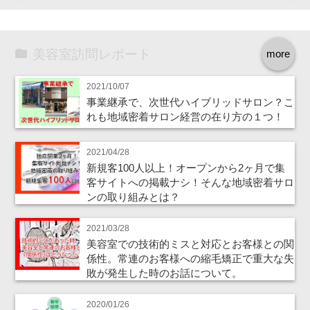
美容室訪問レポート
more
2021/10/07
事業継承で、次世代ハイブリッドサロン？こ
れも地域密着サロン経営の在り方の１つ！
2021/04/28
新規客100人以上！オープンから2ヶ月で集
客サイトへの掲載ナシ！そんな地域密着サロ
ンの取り組みとは？
2021/03/28
美容室での技術的ミスと対応とお客様との関
係性。常連のお客様への縮毛矯正で重大な失
敗が発生した時のお話について。
2020/01/26