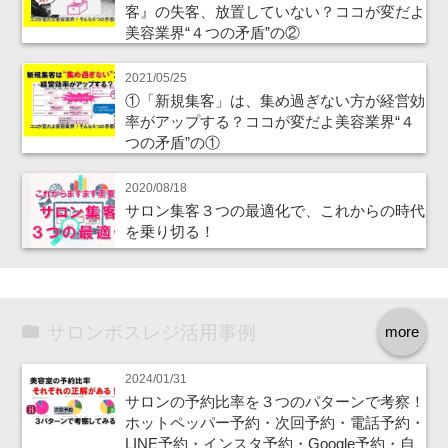
客』の失客、放置していない？ココが変だよ
美容業界“４つの矛盾”の②
2021/05/25
①「新規集客」は、集め過ぎない方が経営効
率がアップする？ココが変だよ美容業界“４
つの矛盾”の①
2020/08/18
サロン集客３つの最適化で、これからの時代
を乗り切る！
サロンポスレジ活用事例
more
2024/01/31
サロンの予約比率を３つのパターンで考察！
ホットペッパー予約・次回予約・電話予約・
LINE予約・インスタ予約・Google予約・自