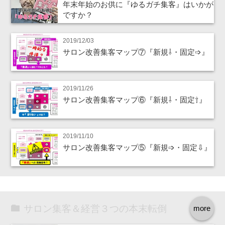
年末年始のお供に『ゆるガチ集客』はいかが
ですか？
2019/12/03
サロン改善集客マップ⑦『新規⇩・固定➩』
2019/11/26
サロン改善集客マップ⑥『新規⇩・固定⇧』
2019/11/10
サロン改善集客マップ⑤『新規➩・固定⇩』
サロン集客＆経営３つの本末転倒
more