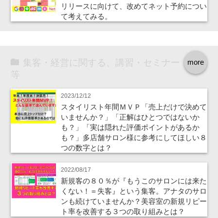
リリースに向けて、改めてネット予約につい
て考えてみる。
集客・経営に関する、講習・セミナー
more
等
2023/12/12
スタイリスト年間ＭＶＰ「売上だけで決めて
いませんか？」「正解はひとつではないか
も？」「実は隠れた評価ポイントがあるか
も？」多店舗サロン様に参考にしてほしい８
つの数字とは？
2022/08/17
新規客の８０％が『もうこのサロンには来た
くない！＝失客』という集客。アナタのサロ
ンも続けていませんか？美容室の新規リピー
ト率を改善する３つの取り組みとは？