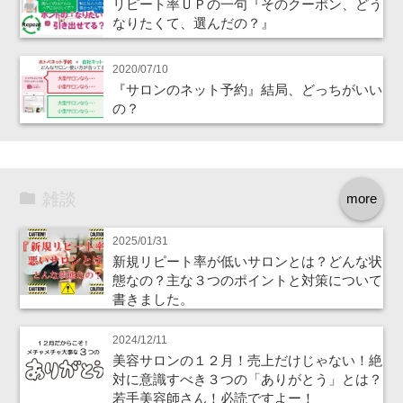
リピート率ＵＰの一句『そのクーポン、どう
なりたくて、選んだの？』
2020/07/10
『サロンのネット予約』結局、どっちがいい
の？
雑談
more
2025/01/31
新規リピート率が低いサロンとは？どんな状
態なの？主な３つのポイントと対策について
書きました。
2024/12/11
美容サロンの１２月！売上だけじゃない！絶
対に意識すべき３つの「ありがとう」とは？
若手美容師さん！必読ですよー！