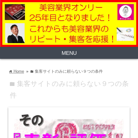
MENU
Home
»
集客サイトのみに頼らない９つの条件
home
folder
集客サイトのみに頼らない９つの条
folder
件