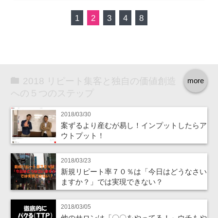
1
2
3
4
8
2018 リピート集客と独自の価値創造
more
への５つのステップ
2018/03/30
案ずるより産むが易し！インプットしたらア
ウトプット！
2018/03/23
新規リピート率７０％は「今日はどうなさい
ますか？」では実現できない？
2018/03/05
他のサロンは「〇〇をやってる！」ウチもや