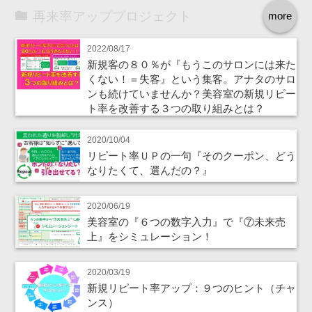
再来率アッププロジェクト
more
2022/08/17
新規客の８０％が『もうこのサロンには来た
くない！＝失客』という集客。アナタのサロ
ンも続けていませんか？美容室の新規リピー
ト率を改善する３つの取り組みとは？
2020/10/04
リピート率ＵＰの一句『そのクーポン、どう
なりたくて、選んだの？』
2020/06/19
美容室の『６つの数字入力』で『⑦未来売
上』をシミュレーション！
2020/03/19
新規リピート率アップ：９つのヒント（チャ
ンス）