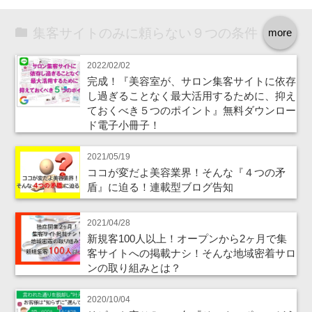
集客サイトのみに頼らない９つの条件
more
2022/02/02
完成！『美容室が、サロン集客サイトに依存
し過ぎることなく最大活用するために、抑え
ておくべき５つのポイント』無料ダウンロー
ド電子小冊子！
2021/05/19
ココが変だよ美容業界！そんな『４つの矛
盾』に迫る！連載型ブログ告知
2021/04/28
新規客100人以上！オープンから2ヶ月で集
客サイトへの掲載ナシ！そんな地域密着サロ
ンの取り組みとは？
2020/10/04