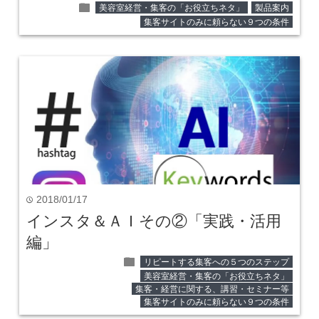
folder
美容室経営・集客の「お役立ちネタ」
製品案内
集客サイトのみに頼らない９つの条件
2018/01/17
time
インスタ＆ＡＩその②「実践・活用
編」
folder
リピートする集客への５つのステップ
美容室経営・集客の「お役立ちネタ」
集客・経営に関する、講習・セミナー等
集客サイトのみに頼らない９つの条件