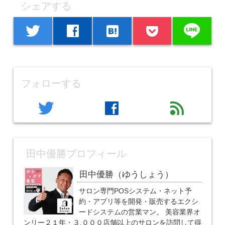
シェアする
line
twitter
facebook
hatenabookmark
フォローする
twitter
facebook
feed
田中優勝プロフィール
田中優勝（ゆうしょう）
サロン専門POSシステム・ネット予
約・アプリ等を開発・販売するエクシ
ードシステムの営業マン。 美容業界オ
ンリー２１年・３,０００店舗以上のサロンを訪問して得