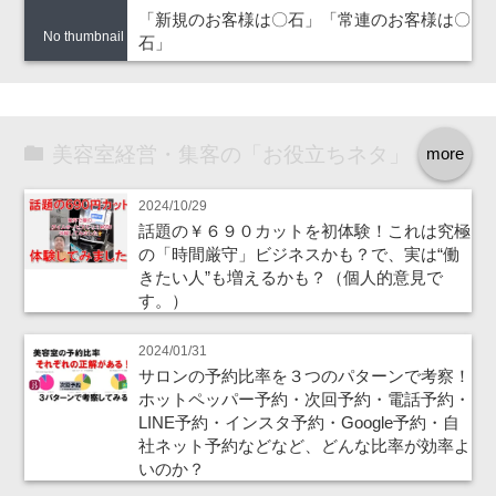
「新規のお客様は〇石」「常連のお客様は〇
No thumbnail
石」
美容室経営・集客の「お役立ちネタ」
more
2024/10/29
話題の￥６９０カットを初体験！これは究極
の「時間厳守」ビジネスかも？で、実は“働
きたい人”も増えるかも？（個人的意見で
す。）
2024/01/31
サロンの予約比率を３つのパターンで考察！
ホットペッパー予約・次回予約・電話予約・
LINE予約・インスタ予約・Google予約・自
社ネット予約などなど、どんな比率が効率よ
いのか？