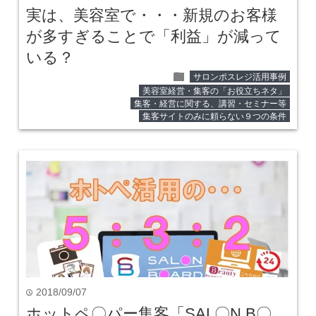
実は、美容室で・・・新規のお客様
が多すぎることで「利益」が減って
いる？
folder
サロンポスレジ活用事例
美容室経営・集客の「お役立ちネタ」
集客・経営に関する、講習・セミナー等
集客サイトのみに頼らない９つの条件
2018/09/07
time
ホットペ〇パー集客「SAL〇N B〇