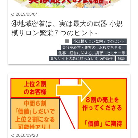
2019/05/04
time
④地域密着は、実は最大の武器‐小規
模サロン繁栄７つのヒント‐
folder
小規模サロン繁栄７つのヒント
美容室経営・集客の「お役立ちネタ」
集客・経営に関する、講習・セミナー等
集客サイトのみに頼らない９つの条件
雑談
2018/09/28
time