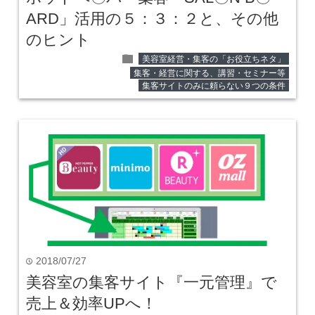
ARD」活用の５：３：２と、その他
のヒント
folder
美容室経営・集客の「お役立ちネタ」
集客・経営に関する、講習・セミナー等
集客サイトのみに頼らない９つの条件
2018/07/27
time
美容室の集客サイト『一元管理』で
売上＆効率UPへ！