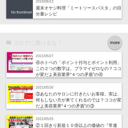
2016/06/13
週末オヤジ料理「ミートソースパスタ」の目
No thumbnail
分量レシピ
コロナに負けるな！
more
2021/05/27
④ホトペの「ポイント付与とポイント利用」
この２つの数字は、プラマイゼロなの？ココ
が変だよ美容業界“４つの矛盾”の④
2021/05/26
③あなたのサロンに行きたいお客様。実は、
何もしない方が来てくれるのでは？ココが変
だよ美容業界“４つの矛盾”の③
2021/05/25
②１回きり新規１０倍以上の価値の『常連