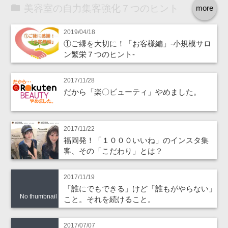
美容室の自力集客強化７つのヒント
more
2019/04/18
①ご縁を大切に！「お客様編」‐小規模サロ
ン繁栄７つのヒント‐
2017/11/28
だから「楽〇ビューティ」やめました。
2017/11/22
福岡発！「１０００いいね」のインスタ集
客、その「こだわり」とは？
2017/11/19
「誰にでもできる」けど「誰もがやらない」
No thumbnail
こと。それを続けること。
2017/07/07