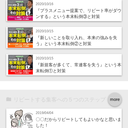
2020/10/16
『プラスメニュー提案で、リピート率がダウ
ンする』という本末転倒③と対策
2020/10/15
『新しいことを取り入れ、本来の強みを失
う』という本末転倒②と対策
2020/10/15
『新規客が多くて、常連客を失う』という本
末転倒①と対策
リピートする集客への５つのステップ
more
2019/04/04
〇〇だからリピートしてもよいかなと思いま
した！