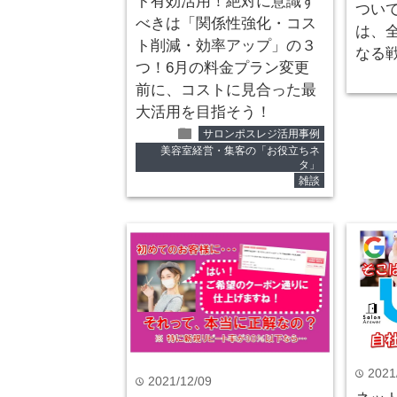
ト有効活用！絶対に意識す
つい
べきは「関係性強化・コス
は、
ト削減・効率アップ」の３
なる
つ！6月の料金プラン変更
前に、コストに見合った最
大活用を目指そう！
folder
サロンポスレジ活用事例
美容室経営・集客の「お役立ちネ
タ」
雑談
2021
time
2021/12/09
time