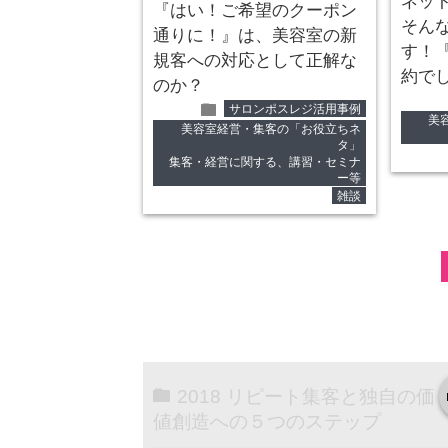
ネッ
『はい！ご希望のクーポン
そん
通りに！』は、美容室の新
す！
規客への対応として正解な
約で
のか？
folder
サロンポスレジ活用事例
美
美容室経営・集客の「お役立ちネ
タ」
集客・経営に関する、講習・セミナ
ー等
雑談
2018 リピート集客と独自の価
値創造への５つのステップ