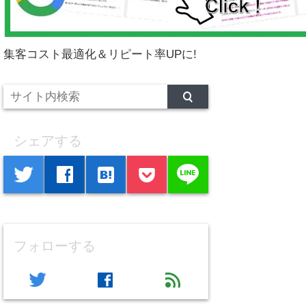
集客コスト最適化＆リピート率UPに!
シェアする
line
twitter
facebook
hatenabookmark
フォローする
twitter
facebook
feed