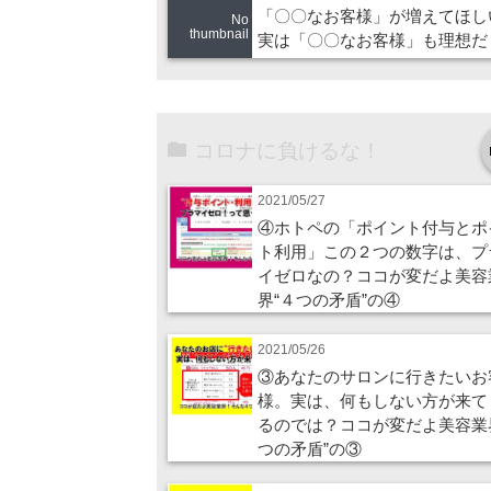
「〇〇なお客様」が増えてほし
No
thumbnail
実は「〇〇なお客様」も理想だ
コロナに負けるな！
2021/05/27
④ホトペの「ポイント付与とポ
ト利用」この２つの数字は、プ
イゼロなの？ココが変だよ美容
界“４つの矛盾”の④
2021/05/26
③あなたのサロンに行きたいお
様。実は、何もしない方が来て
るのでは？ココが変だよ美容業
つの矛盾”の③