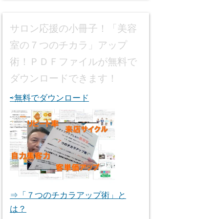
サロン応援の小冊子！「美容
室の７つのチカラ」アップ
術！ＰＤＦファイルが無料で
ダウンロードできます！
⇨無料でダウンロード
⇒「７つのチカラアップ術」と
は？