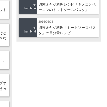
週末オヤジ料理レシピ「キノコとベ
No
thumbnail
ット
ーコンのトマトソースパスタ」
2016/06/13
週末オヤジ料理「ミートソースパス
No
thumbnail
はど
タ」の目分量レシピ
きな
！」
プす
きっ