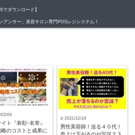
料でダウンロード】
/サロンアンサー」美容サロン専門POSレジシステム！
/03/09
2021/12/18
time
サイト『表彰･名誉』
男性美容師！迫る４０代！
戦略のコストと成果に
売上は下がるのが定説？３