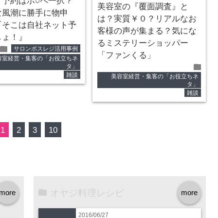
ト予約はホ○ペ一択？
美容室の『覆面調査』と
な風潮に勝手に物申
は？実質￥０？リアルなお
『そこは自社ネット予
客様の声が集まる？気にな
しょ！』
るミステリーショッパー
folder
サロンポスレジ活用事例
「ファンくる」
容室経営・集客の「お役立ちネ
folder
タ」
雑談
美容室経営・集客の「お役立ちネ
タ」
雑談
1
2
3
10
オヤジ料理レシピ
more
more
2016/06/27