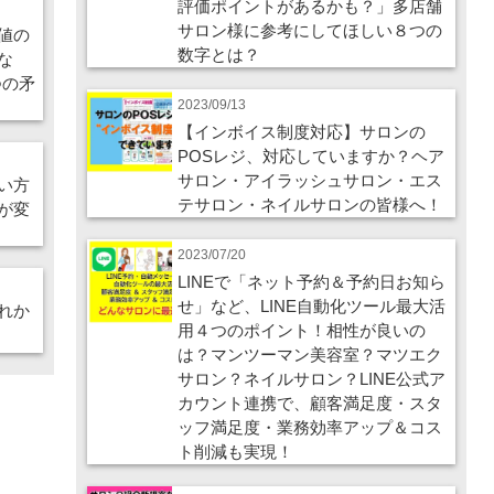
評価ポイントがあるかも？」多店舗
サロン様に参考にしてほしい８つの
値の
数字とは？
な
つの矛
2023/09/13
【インボイス制度対応】サロンの
POSレジ、対応していますか？ヘア
サロン・アイラッシュサロン・エス
い方
テサロン・ネイルサロンの皆様へ！
が変
2023/07/20
LINEで「ネット予約＆予約日お知ら
せ」など、LINE自動化ツール最大活
れか
用４つのポイント！相性が良いの
は？マンツーマン美容室？マツエク
サロン？ネイルサロン？LINE公式ア
カウント連携で、顧客満足度・スタ
ッフ満足度・業務効率アップ＆コス
ト削減も実現！