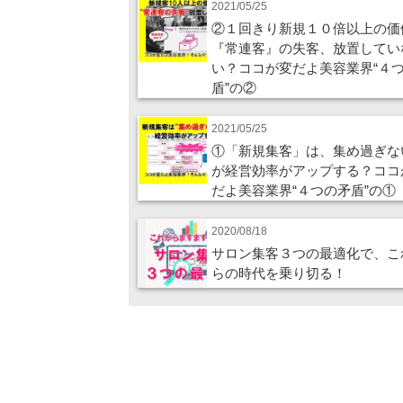
2021/05/25
②１回きり新規１０倍以上の価
『常連客』の失客、放置してい
い？ココが変だよ美容業界“４
盾”の②
2021/05/25
①「新規集客」は、集め過ぎな
が経営効率がアップする？ココ
だよ美容業界“４つの矛盾”の①
2020/08/18
サロン集客３つの最適化で、こ
らの時代を乗り切る！