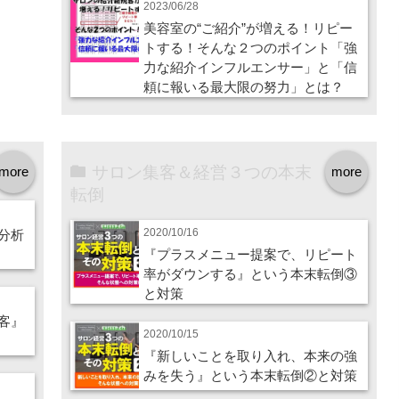
2023/06/28
美容室の“ご紹介”が増える！リピー
トする！そんな２つのポイント「強
力な紹介インフルエンサー」と「信
頼に報いる最大限の努力」とは？
サロン集客＆経営３つの本末
more
more
転倒
2020/10/16
分析
『プラスメニュー提案で、リピート
率がダウンする』という本末転倒③
と対策
客』
2020/10/15
『新しいことを取り入れ、本来の強
みを失う』という本末転倒②と対策