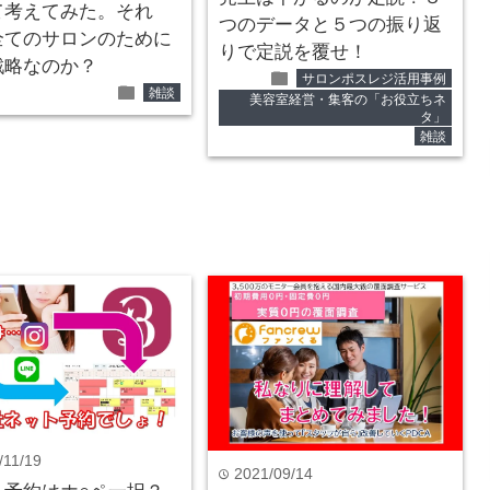
て考えてみた。それ
つのデータと５つの振り返
全てのサロンのために
りで定説を覆せ！
戦略なのか？
folder
サロンポスレジ活用事例
folder
雑談
美容室経営・集客の「お役立ちネ
タ」
雑談
/11/19
2021/09/14
time