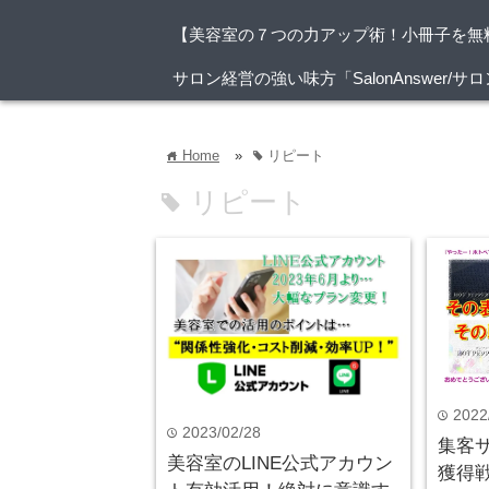
【美容室の７つの力アップ術！小冊子を無
サロン経営の強い味方「SalonAnswer
Home
»
リピート
home
tag
リピート
tag
2022
time
2023/02/28
time
集客
美容室のLINE公式アカウン
獲得