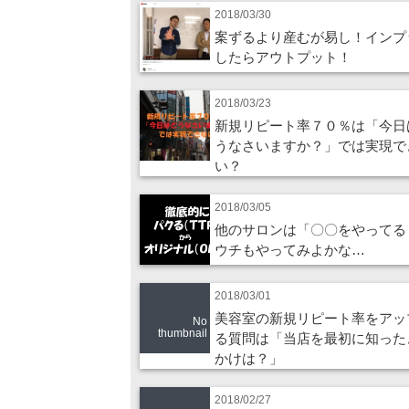
2018/03/30
案ずるより産むが易し！インプ
したらアウトプット！
2018/03/23
新規リピート率７０％は「今日
うなさいますか？」では実現で
い？
2018/03/05
他のサロンは「〇〇をやってる
ウチもやってみよかな…
2018/03/01
美容室の新規リピート率をアッ
No
thumbnail
る質問は「当店を最初に知った
かけは？」
2018/02/27