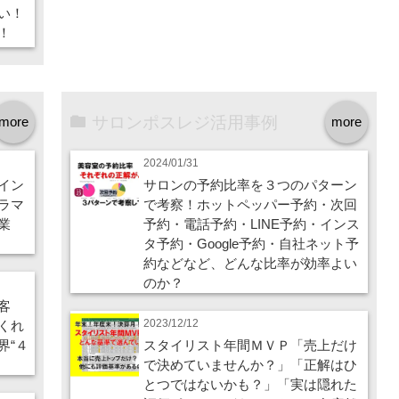
い！
！
サロンポスレジ活用事例
more
more
2024/01/31
イン
サロンの予約比率を３つのパターン
ラマ
で考察！ホットペッパー予約・次回
業
予約・電話予約・LINE予約・インス
タ予約・Google予約・自社ネット予
約などなど、どんな比率が効率よい
のか？
客
2023/12/12
くれ
界“４
スタイリスト年間ＭＶＰ「売上だけ
で決めていませんか？」「正解はひ
とつではないかも？」「実は隠れた