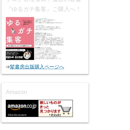
『ゆるガチ集客』ご購入へ！
➩
髪書房出版購入ページへ
Amazon