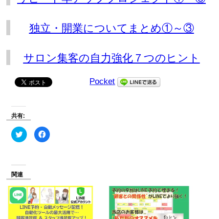
独立・開業についてまとめ①～③
サロン集客の自力強化７つのヒント
Pocket
共有:
ク
Facebook
リ
で
ッ
共
ク
有
し
す
て
る
Twitter
に
で
は
関連
共
ク
有
リ
(新
ッ
し
ク
い
し
ウ
て
ィ
く