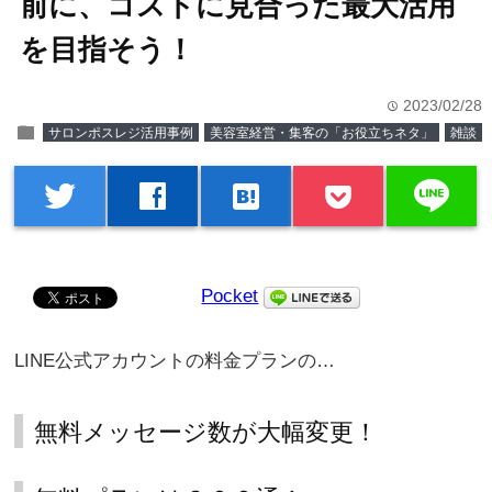
前に、コストに見合った最大活用
を目指そう！
2023/02/28
time
folder
サロンポスレジ活用事例
美容室経営・集客の「お役立ちネタ」
雑談
line
twitter
facebook
hatenabookmark
Pocket
LINE公式アカウントの料金プランの…
無料メッセージ数が大幅変更！