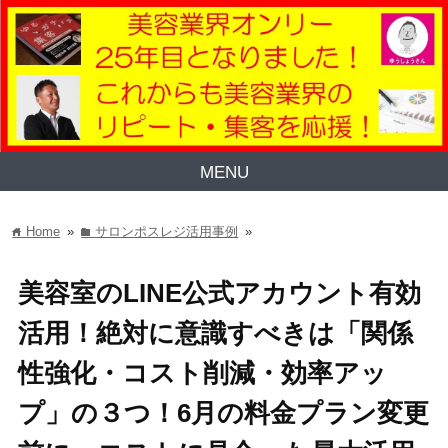
MENU
Home
»
サロンポスレジ活用事例
»
home
folder
美容室のLINE公式アカウント有効
活用！絶対に意識すべきは「関係
性強化・コスト削減・効率アッ
プ」の３つ！6月の料金プラン変更