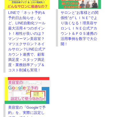
ン
だ
ド
さ
ウ
い
で
(新
LINEで「ネット予約＆
サロンと“お客様との関
開
し
き
い
予約日お知らせ」な
係性”が“ＬＩＮＥ”でよ
ま
ウ
す)
ィ
ど、LINE自動化ツール
り強くなる！理美容サ
ン
最大活用４つのポイン
ロンＬＩＮＥ公式アカ
ド
ウ
ト！相性が良いのは？
ウント＆ＰＯＳ連携の
で
開
マンツーマン美容室？
活用事例を数字で大公
き
マツエクサロン？ネイ
開！
ま
す)
ルサロン？LINE公式ア
カウント連携で、顧客
満足度・スタッフ満足
度・業務効率アップ＆
コスト削減も実現！
美容室の『Googleで予
約』を、実際に設定し