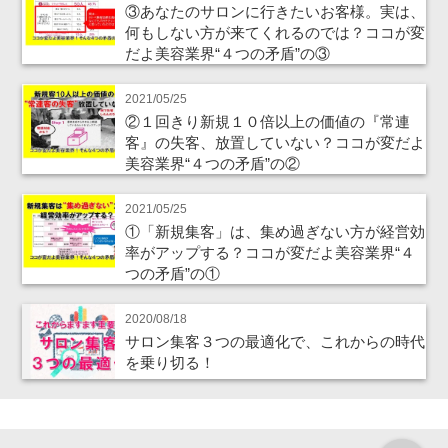
③あなたのサロンに行きたいお客様。実は、
何もしない方が来てくれるのでは？ココが変
だよ美容業界“４つの矛盾”の③
2021/05/25
②１回きり新規１０倍以上の価値の『常連
客』の失客、放置していない？ココが変だよ
美容業界“４つの矛盾”の②
2021/05/25
①「新規集客」は、集め過ぎない方が経営効
率がアップする？ココが変だよ美容業界“４
つの矛盾”の①
2020/08/18
サロン集客３つの最適化で、これからの時代
を乗り切る！