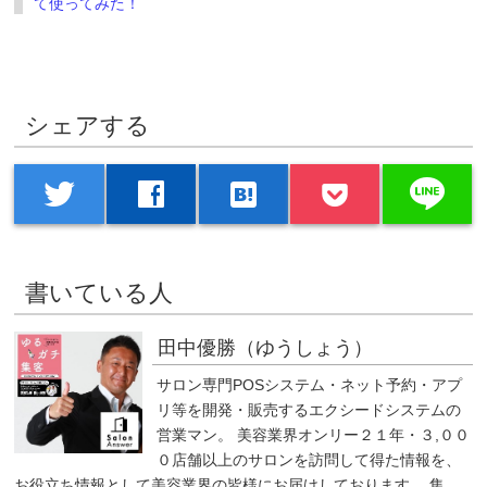
て使ってみた！
シェアする
line
twitter
facebook
hatenabookmark
書いている人
田中優勝（ゆうしょう）
サロン専門POSシステム・ネット予約・アプ
リ等を開発・販売するエクシードシステムの
営業マン。 美容業界オンリー２１年・３,００
０店舗以上のサロンを訪問して得た情報を、
お役立ち情報として美容業界の皆様にお届けしております。 集