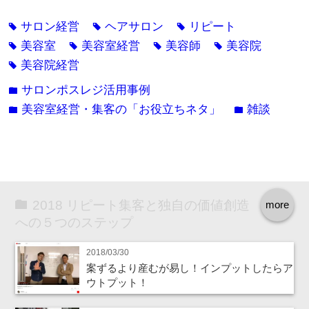
サロン経営
ヘアサロン
リピート
tag
tag
tag
美容室
美容室経営
美容師
美容院
tag
tag
tag
tag
美容院経営
tag
サロンポスレジ活用事例
folder
美容室経営・集客の「お役立ちネタ」
雑談
folder
folder
2018 リピート集客と独自の価値創造
more
への５つのステップ
2018/03/30
案ずるより産むが易し！インプットしたらア
ウトプット！