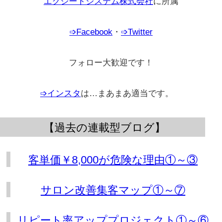
エクシードシステム株式会社
に所属
➩Facebook
・
➩Twitter
フォロー大歓迎です！
➩インスタ
は…まあまあ適当です。
。
【過去の連載型ブログ】
客単価￥8,000が危険な理由①～③
サロン改善集客マップ①～⑦
リピート率アッププロジェクト①～⑥