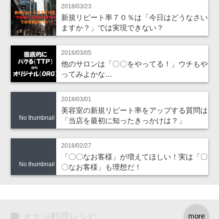
2018/03/23
新規リピート率７０％は「今日はどうなさい
ますか？」では実現できない？
2018/03/05
他のサロンは「〇〇をやってる！」ウチもや
ってみよかな…
2018/03/01
美容室の新規リピート率をアップする質問は
No thumbnail
「当店を最初に知ったきっかけは？」
2018/02/27
「〇〇なお客様」が増えてほしい！実は「〇
No thumbnail
〇なお客様」も理想だ！
オヤジ料理レシピ
more