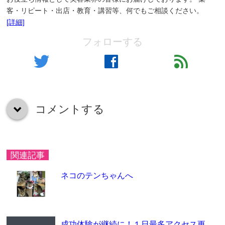
客・リピート・出店・教育・講習等、何でもご相談ください。
[詳細]
フォローする
twitter
facebook
feed
コメントする
down
関連記事
ネコのテンちゃんへ
成功体験が継続に！１日最多アクセス更