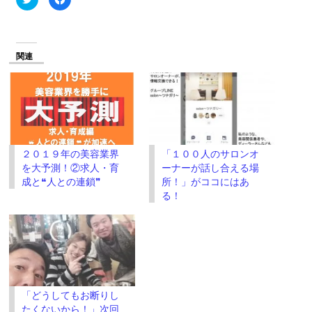
リ
で
ッ
共
ク
有
し
す
て
る
Twitter
に
で
は
関連
共
ク
有
リ
(新
ッ
し
ク
い
し
ウ
て
ィ
く
ン
だ
ド
さ
ウ
い
で
(新
２０１９年の美容業界
「１００人のサロンオ
開
し
き
い
を大予測！②求人・育
ーナーが話し合える場
ま
ウ
す)
ィ
成と❝人との連鎖❞
所！」がココにはあ
ン
る！
ド
ウ
で
開
き
ま
す)
「どうしてもお断りし
たくないから！」次回