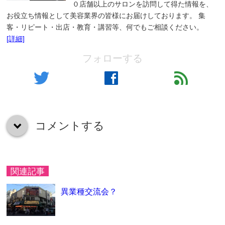
０店舗以上のサロンを訪問して得た情報を、
お役立ち情報として美容業界の皆様にお届けしております。 集
客・リピート・出店・教育・講習等、何でもご相談ください。
[詳細]
フォローする
twitter
facebook
feed
コメントする
down
関連記事
異業種交流会？