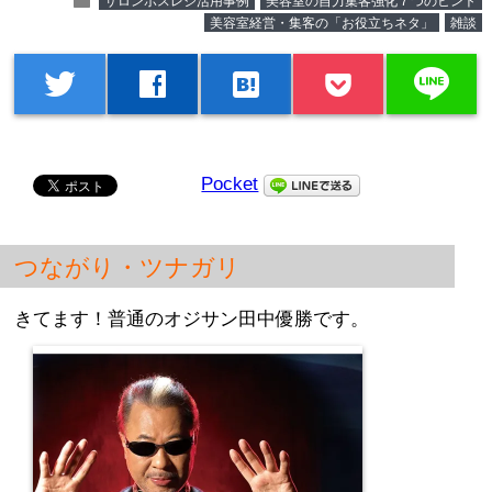
folder
サロンポスレジ活用事例
美容室の自力集客強化７つのヒント
美容室経営・集客の「お役立ちネタ」
雑談
line
twitter
facebook
hatenabookmark
Pocket
つながり・ツナガリ
きてます！普通のオジサン田中優勝です。