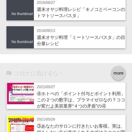
2016/06/27
週末オヤジ料理レシピ「キノコとベーコンの
No thumbnail
トマトソースパスタ」
2016/06/13
週末オヤジ料理「ミートソースパスタ」の目
No thumbnail
分量レシピ
コロナに負けるな！
more
2021/05/27
④ホトペの「ポイント付与とポイント利用」
この２つの数字は、プラマイゼロなの？ココ
が変だよ美容業界“４つの矛盾”の④
2021/05/26
③あなたのサロンに行きたいお客様。実は、