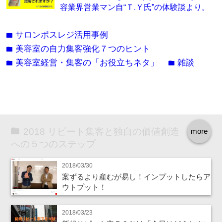
容業界営業マン自“Ｔ.Ｙ氏”の体験談より。
サロンポスレジ活用事例
folder
美容室の自力集客強化７つのヒント
folder
美容室経営・集客の「お役立ちネタ」
雑談
folder
folder
2018 リピート集客と独自の価値創造
more
への５つのステップ
2018/03/30
案ずるより産むが易し！インプットしたらア
ウトプット！
2018/03/23