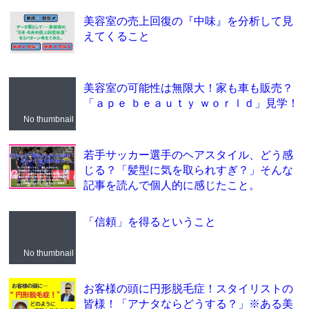
美容室の売上回復の『中味』を分析して見
えてくること
美容室の可能性は無限大！家も車も販売？
「ａｐｅ ｂｅａｕｔｙ ｗｏｒｌｄ」見学！
No thumbnail
若手サッカー選手のヘアスタイル、どう感
じる？「髪型に気を取られすぎ？」そんな
記事を読んで個人的に感じたこと。
「信頼」を得るということ
No thumbnail
お客様の頭に円形脱毛症！スタイリストの
皆様！「アナタならどうする？」※ある美