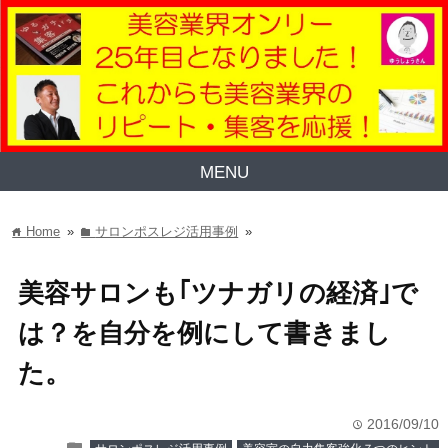
MENU
Home
»
サロンポスレジ活用事例
»
home
folder
美容サロンも｢ツナガリの経済｣で
は？を自分を例にして書きまし
た。
2016/09/10
time