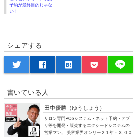
予約が最終目的じゃな
い！
シェアする
line
twitter
facebook
hatenabookmark
書いている人
田中優勝（ゆうしょう）
サロン専門POSシステム・ネット予約・アプ
リ等を開発・販売するエクシードシステムの
営業マン。 美容業界オンリー２１年・３,００