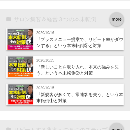
サロン集客＆経営３つの本末転倒
more
2020/10/16
『プラスメニュー提案で、リピート率がダウ
ンする』という本末転倒③と対策
2020/10/15
『新しいことを取り入れ、本来の強みを失
う』という本末転倒②と対策
2020/10/15
『新規客が多くて、常連客を失う』という本
末転倒①と対策
リピートする集客への５つのステップ
more