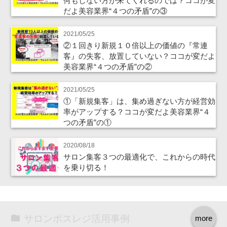
何もしない方が来てくれるのでは？ココが変
だよ美容業界“４つの矛盾”の③
2021/05/25
②１回きり新規１０倍以上の価値の『常連
客』の失客、放置していない？ココが変だよ
美容業界“４つの矛盾”の②
2021/05/25
①「新規集客」は、集め過ぎない方が経営効
率がアップする？ココが変だよ美容業界“４
つの矛盾”の①
2020/08/18
サロン集客３つの最適化で、これからの時代
を乗り切る！
サロンポスレジ活用事例
more