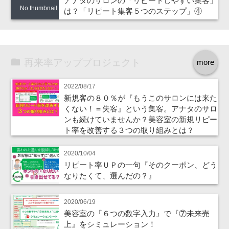
アナタのサロンの「リピートしやすい集客」
No thumbnail
は？「リピート集客５つのステップ」④
再来率アッププロジェクト
more
2022/08/17
新規客の８０％が『もうこのサロンには来た
くない！＝失客』という集客。アナタのサロ
ンも続けていませんか？美容室の新規リピー
ト率を改善する３つの取り組みとは？
2020/10/04
リピート率ＵＰの一句『そのクーポン、どう
なりたくて、選んだの？』
2020/06/19
美容室の『６つの数字入力』で『⑦未来売
上』をシミュレーション！