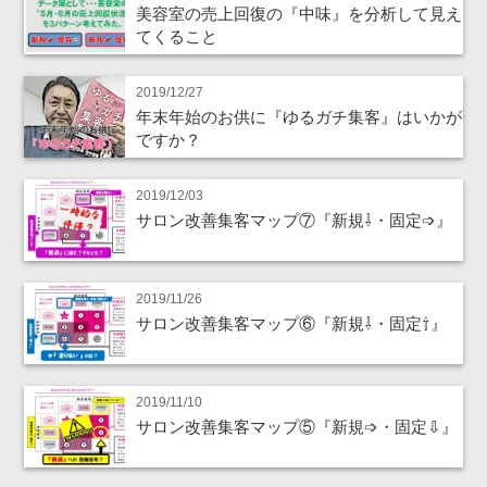
美容室の売上回復の『中味』を分析して見え
てくること
2019/12/27
年末年始のお供に『ゆるガチ集客』はいかが
ですか？
2019/12/03
サロン改善集客マップ⑦『新規⇩・固定➩』
2019/11/26
サロン改善集客マップ⑥『新規⇩・固定⇧』
2019/11/10
サロン改善集客マップ⑤『新規➩・固定⇩』