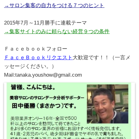
→サロン集客の自力をつける７つのヒント
。
2015年7月～11月勝手に連載テーマ
→集客サイトのみに頼らない経営９つの条件
。
Ｆａｃｅｂｏｏｋフォロー
ＦａｃｅＢｏｏｋリクエスト
大歓迎です！！（一言メ
ッセージください。）
Mail:tanaka.youshow@gmail.com